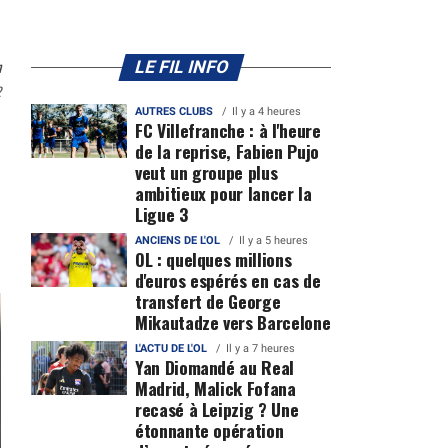
n
LE FIL INFO
2
AUTRES CLUBS
Il y a 4 heures
FC Villefranche : à l'heure
de la reprise, Fabien Pujo
veut un groupe plus
ambitieux pour lancer la
Ligue 3
ANCIENS DE L'OL
Il y a 5 heures
OL : quelques millions
d'euros espérés en cas de
transfert de George
Mikautadze vers Barcelone
L'ACTU DE L'OL
Il y a 7 heures
Yan Diomandé au Real
Madrid, Malick Fofana
recasé à Leipzig ? Une
étonnante opération