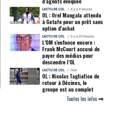
d’agents évoquée
L'ACTU DE L'OL
Il y a 9 heures
OL : Orel Mangala attendu
à Getafe pour un prêt sans
option d’achat
L'ACTU DE L'OL
Il y a 23 heures
L’OM s’enfonce encore :
Frank McCourt accusé de
payer des médias pour
descendre l’OL
L'ACTU DE L'OL
Hier
OL : Nicolas Tagliafico de
retour à Décines, le
groupe est au complet
Toutes les infos