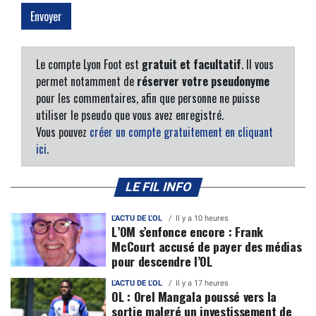
Le compte Lyon Foot est
gratuit et facultatif
. Il vous
permet notamment de
réserver votre pseudonyme
pour les commentaires, afin que personne ne puisse
utiliser le pseudo que vous avez enregistré.
Vous pouvez
créer un compte gratuitement en cliquant
ici
.
LE FIL INFO
L'ACTU DE L'OL
Il y a 10 heures
L’OM s’enfonce encore : Frank
McCourt accusé de payer des médias
pour descendre l’OL
L'ACTU DE L'OL
Il y a 17 heures
OL : Orel Mangala poussé vers la
sortie malgré un investissement de