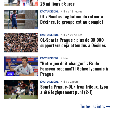
25 millions d’euros
L'ACTU DE L'OL
Il y a 18 heures
OL : Nicolas Tagliafico de retour à
Décines, le groupe est au complet
L'ACTU DE L'OL
Il y a 20 heures
OL-Sparta Prague : plus de 30 000
supporters déjà attendus à Décines
L'ACTU DE L'OL
Hier
"Notre jeu doit changer" : Paulo
Fonseca reconnaît l’échec lyonnais à
Prague
L'ACTU DE L'OL
Il y a 2 jours
Sparta Prague-OL : trop frileux, Lyon
a été logiquement puni (2-1)
Toutes les infos