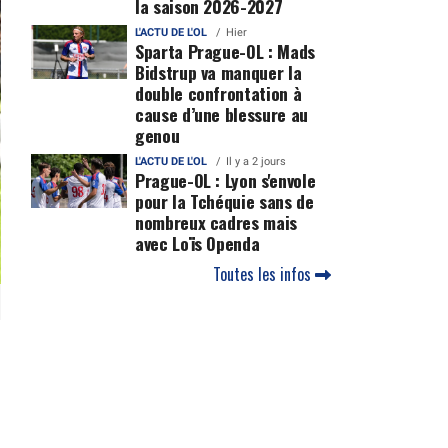
la saison 2026-2027
L'ACTU DE L'OL
Hier
Sparta Prague-OL : Mads
Bidstrup va manquer la
double confrontation à
cause d’une blessure au
genou
L'ACTU DE L'OL
Il y a 2 jours
Prague-OL : Lyon s'envole
pour la Tchéquie sans de
nombreux cadres mais
avec Loïs Openda
Toutes les infos