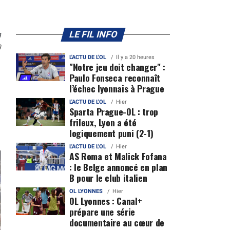
n
LE FIL INFO
9
L'ACTU DE L'OL
Il y a 20 heures
"Notre jeu doit changer" :
Paulo Fonseca reconnaît
l’échec lyonnais à Prague
L'ACTU DE L'OL
Hier
Sparta Prague-OL : trop
frileux, Lyon a été
logiquement puni (2-1)
L'ACTU DE L'OL
Hier
AS Roma et Malick Fofana
: le Belge annoncé en plan
B pour le club italien
OL LYONNES
Hier
OL Lyonnes : Canal+
prépare une série
documentaire au cœur de