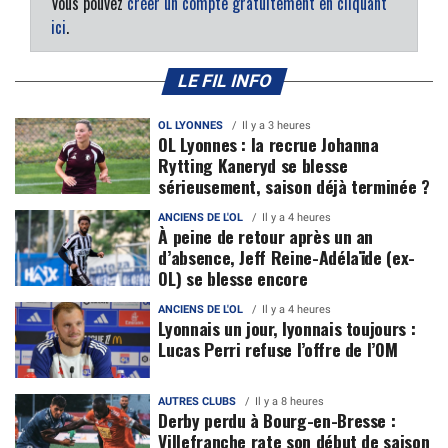
Vous pouvez
créer un compte gratuitement en cliquant
ici
.
LE FIL INFO
OL LYONNES
Il y a 3 heures
OL Lyonnes : la recrue Johanna
Rytting Kaneryd se blesse
sérieusement, saison déjà terminée ?
ANCIENS DE L'OL
Il y a 4 heures
À peine de retour après un an
d’absence, Jeff Reine-Adélaïde (ex-
OL) se blesse encore
ANCIENS DE L'OL
Il y a 4 heures
Lyonnais un jour, lyonnais toujours :
Lucas Perri refuse l’offre de l’OM
AUTRES CLUBS
Il y a 8 heures
Derby perdu à Bourg-en-Bresse :
Villefranche rate son début de saison