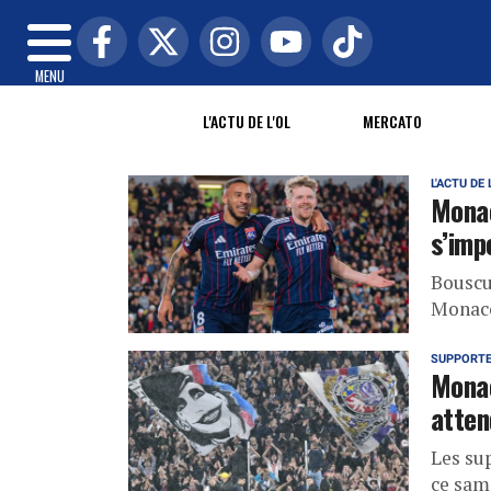
MENU
L'ACTU DE L'OL
MERCATO
L'ACTU DE 
Monac
s’imp
Bouscu
Monaco 
SUPPORT
Monac
atten
Les su
ce sam