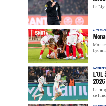
La Lig
AUTRES C
Monac
Monaco
Lyonna
L'ACTU DE 
L’OL 
2026
La pro
ce lund