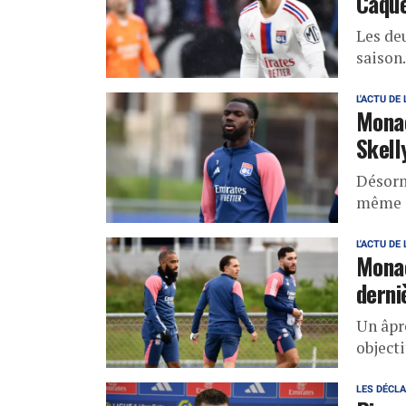
Caque
Les de
saison.
L'ACTU DE 
Monac
Skell
Désorm
même 
L'ACTU DE 
Monac
derni
Un âpr
object
LES DÉCL