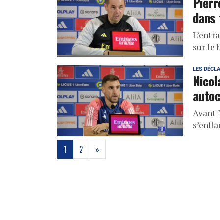
Pierr
dans 
L’entr
sur le 
LES DÉCL
Nicol
autoc
Avant 
s’enfl
(current)
1
2
»