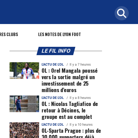
RES CLUBS
LES NOTES DE LYON FOOT
LE FIL INFO
L'ACTU DE L'OL
Il y a 7 heures
OL : Orel Mangala poussé
vers la sortie malgré un
investissement de 25
millions d’euros
L'ACTU DE L'OL
Il y a 8 heures
OL : Nicolas Tagliafico de
retour à Décines, le
groupe est au complet
L'ACTU DE L'OL
Il y a 10 heures
OL-Sparta Prague : plus de
30 000 supporters déjà