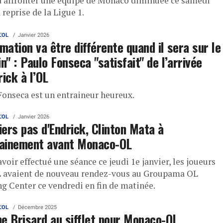
a affronter une équipe de Monaco diminuée ce samedi
 reprise de la Ligue 1.
L'OL
Janvier 2026
imation va être différente quand il sera sur le
in" : Paulo Fonseca "satisfait" de l’arrivée
rick à l’OL
Fonseca est un entraineur heureux.
L'OL
Janvier 2026
ers pas d'Endrick, Clinton Mata à
rainement avant Monaco-OL
voir effectué une séance ce jeudi 1e janvier, les joueurs
L avaient de nouveau rendez-vous au Groupama OL
ng Center ce vendredi en fin de matinée.
L'OL
Décembre 2025
e Brisard au sifflet pour Monaco-OL