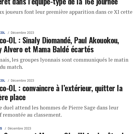
ret dans l’équipe-type de la 16e journée
ux joueurs font leur première apparition dans ce XI cette
L'OL
Décembre 2023
o-OL : Sinaly Diomandé, Paul Akouokou,
y Alvero et Mama Baldé écartés
ais, les groupes lyonnais sont communiqués le matin
du match.
L'OL
Décembre 2023
o-OL : convaincre à l’extérieur, quitter la
ère place
e duel attend les hommes de Pierre Sage dans leur
if remontée au classement.
AS
Décembre 2023