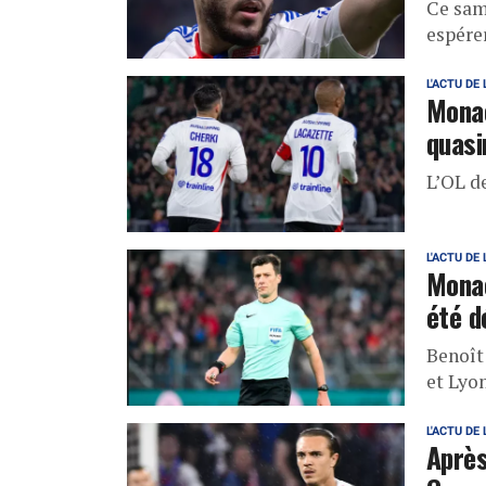
Ce sam
espére
L'ACTU DE 
Monac
quasi
L’OL de
L'ACTU DE 
Monac
été d
Benoît
et Lyon
L'ACTU DE 
Après