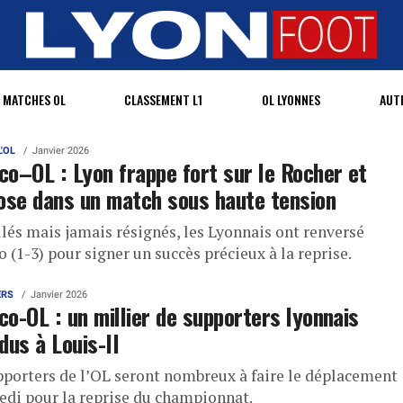
MATCHES OL
CLASSEMENT L1
OL LYONNES
AUT
L'OL
Janvier 2026
o–OL : Lyon frappe fort sur le Rocher et
ose dans un match sous haute tension
lés mais jamais résignés, les Lyonnais ont renversé
(1-3) pour signer un succès précieux à la reprise.
ERS
Janvier 2026
o-OL : un millier de supporters lyonnais
dus à Louis-II
pporters de l’OL seront nombreux à faire le déplacement
edi pour la reprise du championnat.