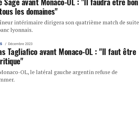
e Sage avant Monaco-OL : "Il faudra être bon
tous les domaines"
aîneur intérimaire dirigera son quatrième match de suite
banc lyonnais.
AS
Décembre 2023
as Tagliafico avant Monaco-OL : "Il faut être
ritique"
Monaco-OL, le latéral gauche argentin refuse de
ammer.