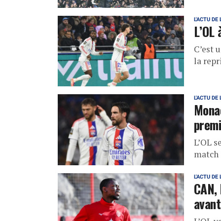
L'ACTU DE 
L’OL 
C’est 
la rep
L'ACTU DE 
Monac
prem
L’OL s
match 
L'ACTU DE 
CAN, 
avant