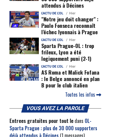
attendus à Décines
L'ACTU DE L'OL
Hier
"Notre jeu doit changer" :
Paulo Fonseca reconnaît
l’échec lyonnais à Prague
L'ACTU DE L'OL
Hier
Sparta Prague-OL : trop
frileux, Lyon a été
logiquement puni (2-1)
L'ACTU DE L'OL
Hier
AS Roma et Malick Fofana
: le Belge annoncé en plan
B pour le club italien
Toutes les infos
VOUS AVEZ LA PAROLE
Entrees gratuites pour tout le
dans
OL-
Sparta Prague : plus de 30 000 supporters
déjà attendus à Décines
(1 messages)