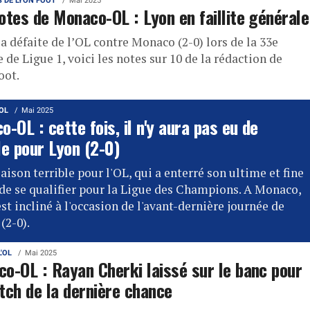
S DE LYON FOOT
Mai 2025
otes de Monaco-OL : Lyon en faillite générale
a défaite de l’OL contre Monaco (2-0) lors de la 33e
 de Ligue 1, voici les notes sur 10 de la rédaction de
oot.
'OL
Mai 2025
-OL : cette fois, il n'y aura pas eu de
le pour Lyon (2-0)
saison terrible pour l'OL, qui a enterré son ultime et fine
de se qualifier pour la Ligue des Champions. A Monaco,
est incliné à l'occasion de l'avant-dernière journée de
(2-0).
L'OL
Mai 2025
o-OL : Rayan Cherki laissé sur le banc pour
tch de la dernière chance