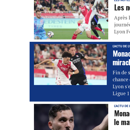
LES NOTE
Les n
Après l
journée
Lyon F
L'ACTU DE L
Monaco
mirac
Fin de 
chance 
Lyon s'
Ligue 1 
L'ACTU DE 
Monac
le ma