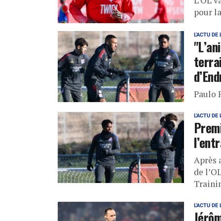
L’OL v
pour la
L'ACTU DE 
"L’an
terra
d’End
Paulo 
L'ACTU DE 
Premi
l’ent
Après a
de l’O
Traini
L'ACTU DE 
Jérôm