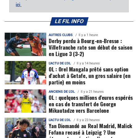
ici
.
LE FIL INFO
AUTRES CLUBS
Il y a 1 heure
Derby perdu à Bourg-en-Bresse :
Villefranche rate son début de saison
en Ligue 3 (3-2)
L'ACTU DE L'OL
Il y a 14 heures
OL : Orel Mangala prêté sans option
d'achat à Getafe, un gros salaire (en
partie) en moins
ANCIENS DE L'OL
Il y a 21 heures
OL : quelques millions d'euros espérés
en cas de transfert de George
Mikautadze vers Barcelone
L'ACTU DE L'OL
Il y a 23 heures
Yan Diomandé au Real Madrid, Malick
Fofana recasé à Leipzig ? Une