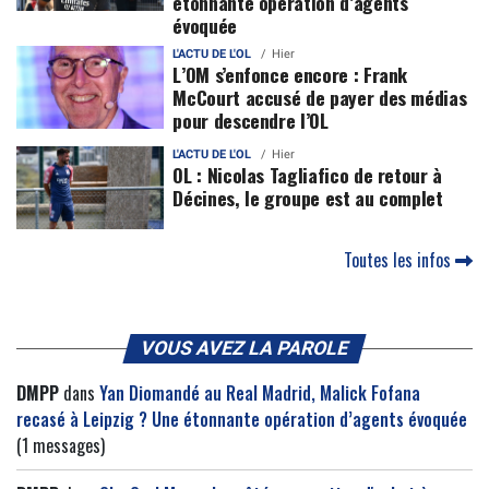
étonnante opération d’agents
évoquée
L'ACTU DE L'OL
Hier
L’OM s’enfonce encore : Frank
McCourt accusé de payer des médias
pour descendre l’OL
L'ACTU DE L'OL
Hier
OL : Nicolas Tagliafico de retour à
Décines, le groupe est au complet
Toutes les infos
VOUS AVEZ LA PAROLE
DMPP
dans
Yan Diomandé au Real Madrid, Malick Fofana
recasé à Leipzig ? Une étonnante opération d’agents évoquée
(1 messages)