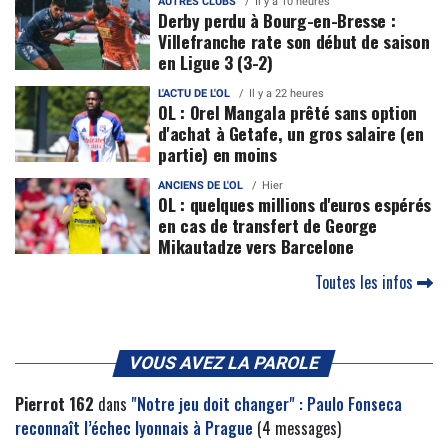
AUTRES CLUBS
Il y a 10 heures
Derby perdu à Bourg-en-Bresse :
Villefranche rate son début de saison
en Ligue 3 (3-2)
L'ACTU DE L'OL
Il y a 22 heures
OL : Orel Mangala prêté sans option
d'achat à Getafe, un gros salaire (en
partie) en moins
ANCIENS DE L'OL
Hier
OL : quelques millions d'euros espérés
en cas de transfert de George
Mikautadze vers Barcelone
Toutes les infos
VOUS AVEZ LA PAROLE
Pierrot 162
dans
"Notre jeu doit changer" : Paulo Fonseca
reconnaît l’échec lyonnais à Prague
(4 messages)