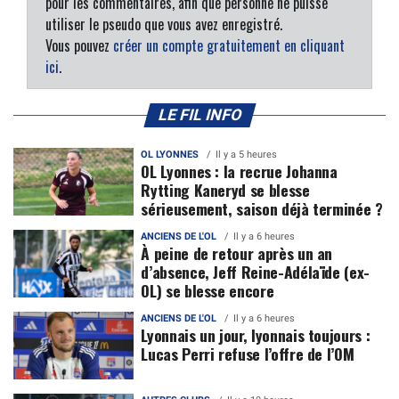
pour les commentaires, afin que personne ne puisse
utiliser le pseudo que vous avez enregistré.
Vous pouvez
créer un compte gratuitement en cliquant
ici
.
LE FIL INFO
OL LYONNES
Il y a 5 heures
OL Lyonnes : la recrue Johanna
Rytting Kaneryd se blesse
sérieusement, saison déjà terminée ?
ANCIENS DE L'OL
Il y a 6 heures
À peine de retour après un an
d’absence, Jeff Reine-Adélaïde (ex-
OL) se blesse encore
ANCIENS DE L'OL
Il y a 6 heures
Lyonnais un jour, lyonnais toujours :
Lucas Perri refuse l’offre de l’OM