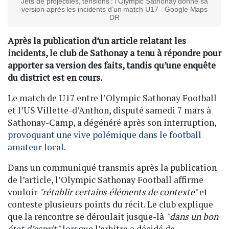
Jets de projectiles, tensions : l’Olympic Sathonay donne sa
version après les incidents d’un match U17 - Google Maps
DR
Après la publication d’un article relatant les
incidents, le club de Sathonay a tenu à répondre pour
apporter sa version des faits, tandis qu’une enquête
du district est en cours.
Le match de U17 entre l’Olympic Sathonay Football
et l’US Villette-d’Anthon, disputé samedi 7 mars à
Sathonay-Camp, a dégénéré après son interruption,
provoquant une vive polémique dans le football
amateur local
.
Dans un communiqué transmis après la publication
de l’article, l’Olympic Sathonay Football affirme
vouloir
"rétablir certains éléments de contexte"
et
conteste plusieurs points du récit. Le club explique
que la rencontre se déroulait jusque-là
"dans un bon
état d’esprit"
lorsque l’arbitre a décidé de