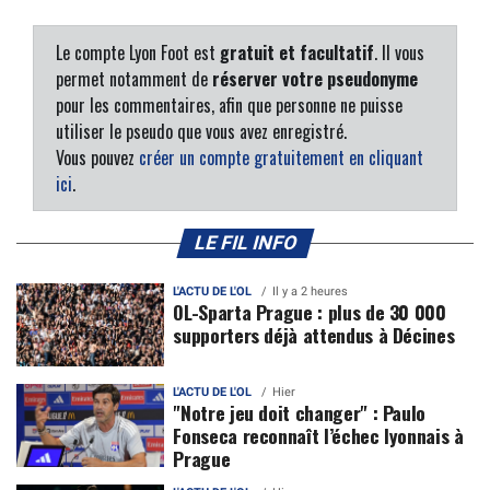
Le compte Lyon Foot est
gratuit et facultatif
. Il vous
permet notamment de
réserver votre pseudonyme
pour les commentaires, afin que personne ne puisse
utiliser le pseudo que vous avez enregistré.
Vous pouvez
créer un compte gratuitement en cliquant
ici
.
LE FIL INFO
L'ACTU DE L'OL
Il y a 2 heures
OL-Sparta Prague : plus de 30 000
supporters déjà attendus à Décines
L'ACTU DE L'OL
Hier
"Notre jeu doit changer" : Paulo
Fonseca reconnaît l’échec lyonnais à
Prague