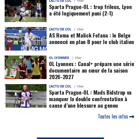
L'ACTU DE L'OL
Hier
Sparta Prague-OL : trop frileux, Lyon
a été logiquement puni (2-1)
L'ACTU DE L'OL
Hier
AS Roma et Malick Fofana : le Belge
annoncé en plan B pour le club italien
OL LYONNES
Hier
OL Lyonnes : Canal+ prépare une série
documentaire au cœur de la saison
2026-2027
L'ACTU DE L'OL
Hier
Sparta Prague-OL : Mads Bidstrup va
manquer la double confrontation à
cause d’une blessure au genou
Toutes les infos