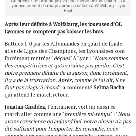
"Ce premier résultat négatif va nous servir de motivation" : OL
Lyonnes promet de réagir après sa défaite à Wolfsburg - Lyon
Foot
Après leur défaite à Wolfsburg, les joueuses d’OL
Lyonnes ne comptent pas baisser les bras.
Battues 1-0 par les Allemandes en quart de finale
aller de Ligue des Champions, les Lyonnaises sont
forcément rentrées "
déçues
" à Lyon : "
Nous sommes
des compétitrices et qu'on n'aime pas perdre. C'est
notre première défaite de la saison, donc forcément,
il y a de la frustration. Après, comme je l'ai dit, il ne
faut pas réagir à chaud
", a commenté
Selma Bacha
,
qui attend le match retour.
Jonatan Giraldez
, l’entraineur, voit lui aussi ce
match aller comme une "
première mi-temps
" : "
Nous
avons conscience qu'aujourd'hui, notre niveau n'a pas
été suffisant pour l'emporter. En revanche, nous
connaissons nos capacités à domicile, surtout au vu