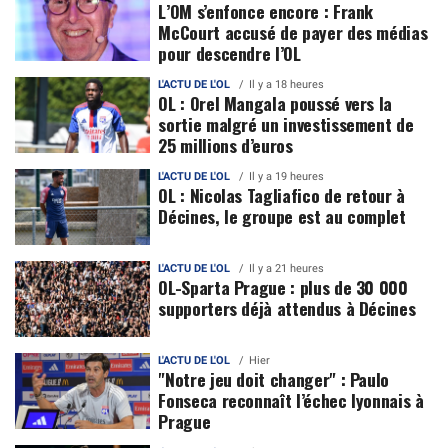
L’OM s’enfonce encore : Frank
McCourt accusé de payer des médias
pour descendre l’OL
L'ACTU DE L'OL
Il y a 18 heures
OL : Orel Mangala poussé vers la
sortie malgré un investissement de
25 millions d’euros
L'ACTU DE L'OL
Il y a 19 heures
OL : Nicolas Tagliafico de retour à
Décines, le groupe est au complet
L'ACTU DE L'OL
Il y a 21 heures
OL-Sparta Prague : plus de 30 000
supporters déjà attendus à Décines
L'ACTU DE L'OL
Hier
"Notre jeu doit changer" : Paulo
Fonseca reconnaît l’échec lyonnais à
Prague