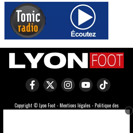
Copyright © Lyon Foot -
Mentions légales
-
Politique des
cookies
-
Contact
-
Domaines officiels :
lyonfoot.com
,
lyonfootball.com
,
lyonfootball.fr