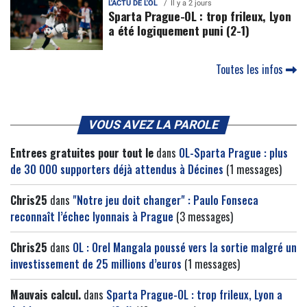
L'ACTU DE L'OL
Il y a 2 jours
Sparta Prague-OL : trop frileux, Lyon
a été logiquement puni (2-1)
Toutes les infos
VOUS AVEZ LA PAROLE
Entrees gratuites pour tout le
dans
OL-Sparta Prague : plus
de 30 000 supporters déjà attendus à Décines
(1 messages)
Chris25
dans
"Notre jeu doit changer" : Paulo Fonseca
reconnaît l’échec lyonnais à Prague
(3 messages)
Chris25
dans
OL : Orel Mangala poussé vers la sortie malgré un
investissement de 25 millions d’euros
(1 messages)
Mauvais calcul.
dans
Sparta Prague-OL : trop frileux, Lyon a