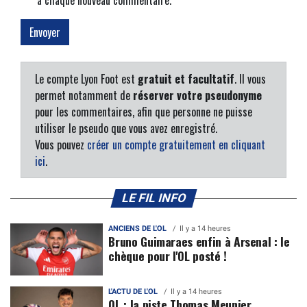
à chaque nouveau commentaire.
Le compte Lyon Foot est
gratuit et facultatif
. Il vous
permet notamment de
réserver votre pseudonyme
pour les commentaires, afin que personne ne puisse
utiliser le pseudo que vous avez enregistré.
Vous pouvez
créer un compte gratuitement en cliquant
ici
.
LE FIL INFO
ANCIENS DE L'OL
Il y a 14 heures
Bruno Guimaraes enfin à Arsenal : le
chèque pour l'OL posté !
L'ACTU DE L'OL
Il y a 14 heures
OL : la piste Thomas Meunier