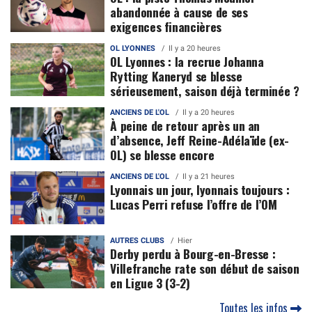
abandonnée à cause de ses
exigences financières
OL LYONNES
Il y a 20 heures
OL Lyonnes : la recrue Johanna
Rytting Kaneryd se blesse
sérieusement, saison déjà terminée ?
ANCIENS DE L'OL
Il y a 20 heures
À peine de retour après un an
d’absence, Jeff Reine-Adélaïde (ex-
OL) se blesse encore
ANCIENS DE L'OL
Il y a 21 heures
Lyonnais un jour, lyonnais toujours :
Lucas Perri refuse l’offre de l’OM
AUTRES CLUBS
Hier
Derby perdu à Bourg-en-Bresse :
Villefranche rate son début de saison
en Ligue 3 (3-2)
Toutes les infos