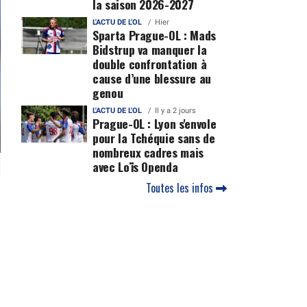
la saison 2026-2027
L'ACTU DE L'OL
Hier
Sparta Prague-OL : Mads
Bidstrup va manquer la
double confrontation à
cause d’une blessure au
genou
L'ACTU DE L'OL
Il y a 2 jours
Prague-OL : Lyon s'envole
pour la Tchéquie sans de
nombreux cadres mais
avec Loïs Openda
Toutes les infos