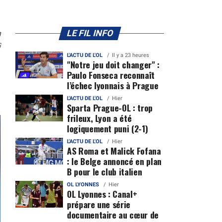
n
LE FIL INFO
6
L'ACTU DE L'OL
Il y a 23 heures
"Notre jeu doit changer" :
Paulo Fonseca reconnaît
l’échec lyonnais à Prague
L'ACTU DE L'OL
Hier
Sparta Prague-OL : trop
frileux, Lyon a été
logiquement puni (2-1)
L'ACTU DE L'OL
Hier
AS Roma et Malick Fofana
: le Belge annoncé en plan
B pour le club italien
OL LYONNES
Hier
OL Lyonnes : Canal+
prépare une série
documentaire au cœur de