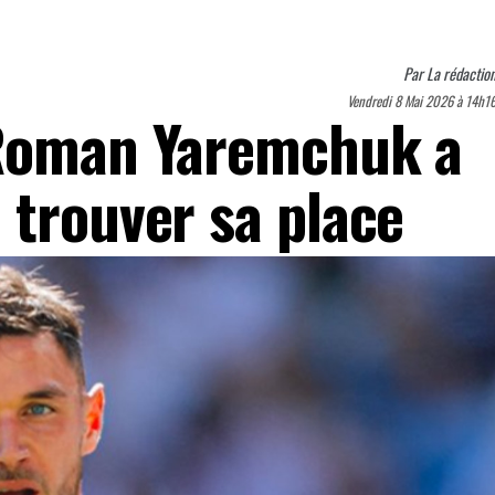
Par
La rédactio
Vendredi 8 Mai 2026 à 14h1
 Roman Yaremchuk a
 trouver sa place