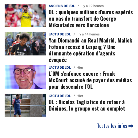
ANCIENS DE L'OL
Il y a 12 heures
OL : quelques millions d'euros espérés
en cas de transfert de George
Mikautadze vers Barcelone
L'ACTU DE L'OL
Il y a 14 heures
Yan Diomandé au Real Madrid, Malick
Fofana recasé à Leipzig ? Une
étonnante opération d’agents
évoquée
L'ACTU DE L'OL
Hier
L’OM s’enfonce encore : Frank
McCourt accusé de payer des médias
pour descendre l’OL
L'ACTU DE L'OL
Hier
OL : Nicolas Tagliafico de retour à
Décines, le groupe est au complet
Toutes les infos