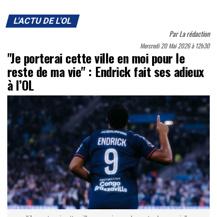
L'ACTU DE L'OL
Par
La rédaction
Mercredi 20 Mai 2026 à 12h30
"Je porterai cette ville en moi pour le
reste de ma vie" : Endrick fait ses adieux
à l’OL