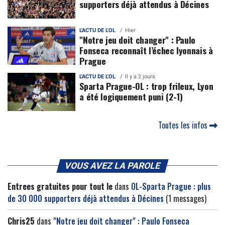
supporters déjà attendus à Décines
L'ACTU DE L'OL
Hier
"Notre jeu doit changer" : Paulo
Fonseca reconnaît l’échec lyonnais à
Prague
L'ACTU DE L'OL
Il y a 2 jours
Sparta Prague-OL : trop frileux, Lyon
a été logiquement puni (2-1)
Toutes les infos
VOUS AVEZ LA PAROLE
Entrees gratuites pour tout le
dans
OL-Sparta Prague : plus
de 30 000 supporters déjà attendus à Décines
(1 messages)
Chris25
dans
"Notre jeu doit changer" : Paulo Fonseca