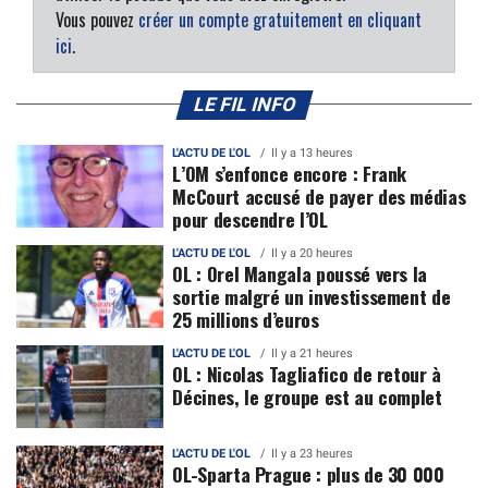
Vous pouvez
créer un compte gratuitement en cliquant
ici
.
LE FIL INFO
L'ACTU DE L'OL
Il y a 13 heures
L’OM s’enfonce encore : Frank
McCourt accusé de payer des médias
pour descendre l’OL
L'ACTU DE L'OL
Il y a 20 heures
OL : Orel Mangala poussé vers la
sortie malgré un investissement de
25 millions d’euros
L'ACTU DE L'OL
Il y a 21 heures
OL : Nicolas Tagliafico de retour à
Décines, le groupe est au complet
L'ACTU DE L'OL
Il y a 23 heures
OL-Sparta Prague : plus de 30 000