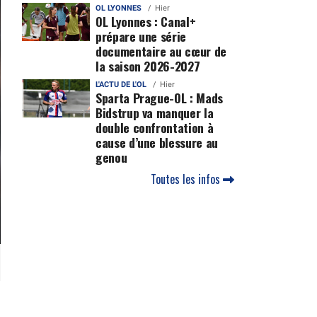
OL LYONNES
Hier
OL Lyonnes : Canal+
prépare une série
documentaire au cœur de
la saison 2026-2027
L'ACTU DE L'OL
Hier
Sparta Prague-OL : Mads
Bidstrup va manquer la
double confrontation à
cause d’une blessure au
genou
Toutes les infos