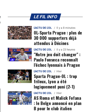
n
LE FIL INFO
0
L'ACTU DE L'OL
Il y a 8 minutes
OL-Sparta Prague : plus de
30 000 supporters déjà
attendus à Décines
L'ACTU DE L'OL
Il y a 23 heures
"Notre jeu doit changer" :
Paulo Fonseca reconnaît
l’échec lyonnais à Prague
L'ACTU DE L'OL
Hier
Sparta Prague-OL : trop
frileux, Lyon a été
logiquement puni (2-1)
L'ACTU DE L'OL
Hier
AS Roma et Malick Fofana
: le Belge annoncé en plan
B pour le club italien