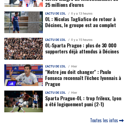
25 millions d’euros
L'ACTU DE L'OL
Il y a 13 heures
OL : Nicolas Tagliafico de retour à
Décines, le groupe est au complet
L'ACTU DE L'OL
Il y a 15 heures
OL-Sparta Prague : plus de 30 000
supporters déjà attendus à Décines
L'ACTU DE L'OL
Hier
"Notre jeu doit changer" : Paulo
Fonseca reconnaît l’échec lyonnais à
Prague
L'ACTU DE L'OL
Hier
Sparta Prague-OL : trop frileux, Lyon
a été logiquement puni (2-1)
Toutes les infos