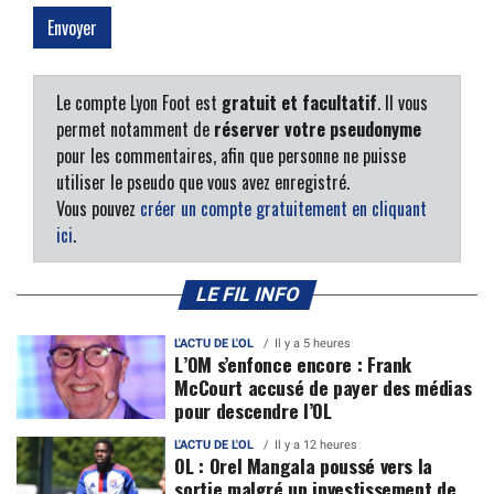
Le compte Lyon Foot est
gratuit et facultatif
. Il vous
permet notamment de
réserver votre pseudonyme
pour les commentaires, afin que personne ne puisse
utiliser le pseudo que vous avez enregistré.
Vous pouvez
créer un compte gratuitement en cliquant
ici
.
LE FIL INFO
L'ACTU DE L'OL
Il y a 5 heures
L’OM s’enfonce encore : Frank
McCourt accusé de payer des médias
pour descendre l’OL
L'ACTU DE L'OL
Il y a 12 heures
OL : Orel Mangala poussé vers la
sortie malgré un investissement de