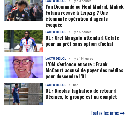
L'ACTU DE L'OL
Il y a 3 heures
Yan Diomandé au Real Madrid, Malick
Fofana recasé à Leipzig ? Une
étonnante opération d’agents
évoquée
L'ACTU DE L'OL
Il y a 5 heures
OL : Orel Mangala attendu à Getafe
pour un prêt sans option d’achat
L'ACTU DE L'OL
Il y a 19 heures
L’OM s’enfonce encore : Frank
McCourt accusé de payer des médias
pour descendre l’OL
L'ACTU DE L'OL
Hier
OL : Nicolas Tagliafico de retour à
Décines, le groupe est au complet
Toutes les infos