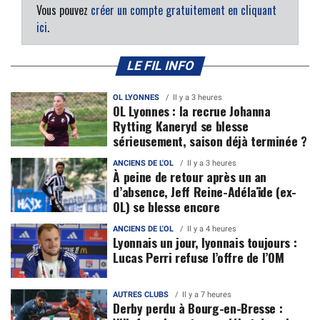
Vous pouvez
créer un compte gratuitement en cliquant
ici
.
LE FIL INFO
OL LYONNES
Il y a 3 heures
OL Lyonnes : la recrue Johanna
Rytting Kaneryd se blesse
sérieusement, saison déjà terminée ?
ANCIENS DE L'OL
Il y a 3 heures
À peine de retour après un an
d’absence, Jeff Reine-Adélaïde (ex-
OL) se blesse encore
ANCIENS DE L'OL
Il y a 4 heures
Lyonnais un jour, lyonnais toujours :
Lucas Perri refuse l’offre de l’OM
AUTRES CLUBS
Il y a 7 heures
Derby perdu à Bourg-en-Bresse :