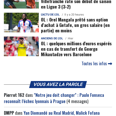
Villefranche rate son début de saison
en Ligue 3 (3-2)
L'ACTU DE L'OL
Il y a 20 heures
OL : Orel Mangala prêté sans option
d'achat à Getafe, un gros salaire (en
partie) en moins
ANCIENS DE L'OL
Hier
OL : quelques millions d'euros espérés
en cas de transfert de George
Mikautadze vers Barcelone
Toutes les infos
VOUS AVEZ LA PAROLE
Pierrot 162
dans
"Notre jeu doit changer" : Paulo Fonseca
reconnaît l’échec lyonnais à Prague
(4 messages)
DMPP
dans
Yan Diomandé au Real Madrid, Malick Fofana