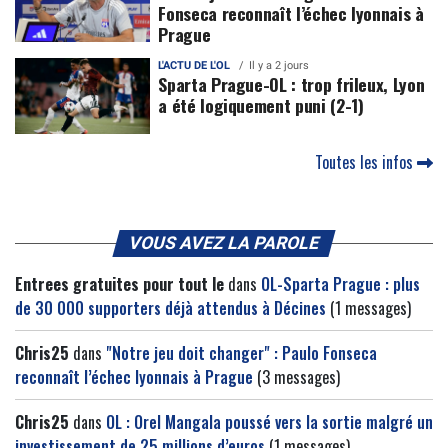
Fonseca reconnaît l’échec lyonnais à
Prague
L'ACTU DE L'OL
Il y a 2 jours
Sparta Prague-OL : trop frileux, Lyon
a été logiquement puni (2-1)
Toutes les infos
VOUS AVEZ LA PAROLE
Entrees gratuites pour tout le
dans
OL-Sparta Prague : plus
de 30 000 supporters déjà attendus à Décines
(1 messages)
Chris25
dans
"Notre jeu doit changer" : Paulo Fonseca
reconnaît l’échec lyonnais à Prague
(3 messages)
Chris25
dans
OL : Orel Mangala poussé vers la sortie malgré un
investissement de 25 millions d’euros
(1 messages)