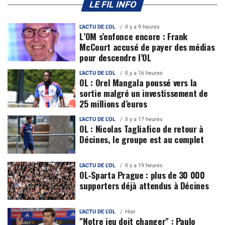
LE FIL INFO
L'ACTU DE L'OL
Il y a 9 heures
L’OM s’enfonce encore : Frank
McCourt accusé de payer des médias
pour descendre l’OL
L'ACTU DE L'OL
Il y a 16 heures
OL : Orel Mangala poussé vers la
sortie malgré un investissement de
25 millions d’euros
L'ACTU DE L'OL
Il y a 17 heures
OL : Nicolas Tagliafico de retour à
Décines, le groupe est au complet
L'ACTU DE L'OL
Il y a 19 heures
OL-Sparta Prague : plus de 30 000
supporters déjà attendus à Décines
L'ACTU DE L'OL
Hier
"Notre jeu doit changer" : Paulo