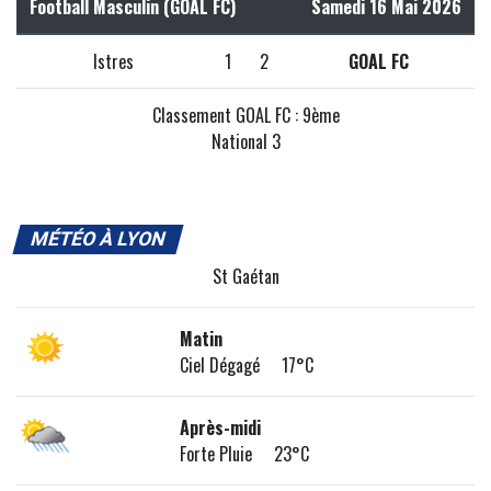
Football Masculin (GOAL FC)
Samedi 16 Mai 2026
Istres
1
2
GOAL FC
Classement GOAL FC : 9ème
National 3
MÉTÉO À LYON
St Gaétan
Matin
Ciel Dégagé 17°C
Après-midi
Forte Pluie 23°C