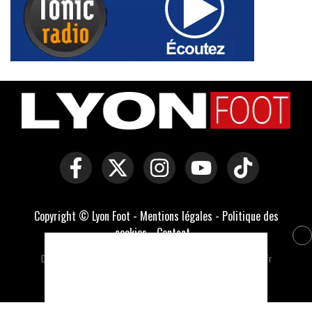
Copyright © Lyon Foot -
Mentions légales
-
Politique des
cookies
-
Contact
-
Domaines officiels :
lyonfoot.com
,
lyonfootball.com
,
lyonfootball.fr
Développé par Everlats