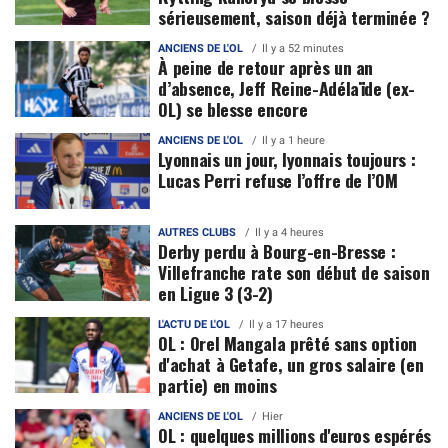
sérieusement, saison déjà terminée ?
ANCIENS DE L'OL
Il y a 52 minutes
À peine de retour après un an
d’absence, Jeff Reine-Adélaïde (ex-
OL) se blesse encore
ANCIENS DE L'OL
Il y a 1 heure
Lyonnais un jour, lyonnais toujours :
Lucas Perri refuse l’offre de l’OM
AUTRES CLUBS
Il y a 4 heures
Derby perdu à Bourg-en-Bresse :
Villefranche rate son début de saison
en Ligue 3 (3-2)
L'ACTU DE L'OL
Il y a 17 heures
OL : Orel Mangala prêté sans option
d'achat à Getafe, un gros salaire (en
partie) en moins
ANCIENS DE L'OL
Hier
OL : quelques millions d'euros espérés