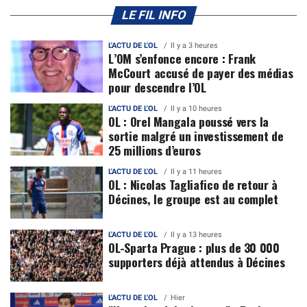
LE FIL INFO
L'ACTU DE L'OL
Il y a 3 heures
L’OM s’enfonce encore : Frank
McCourt accusé de payer des médias
pour descendre l’OL
L'ACTU DE L'OL
Il y a 10 heures
OL : Orel Mangala poussé vers la
sortie malgré un investissement de
25 millions d’euros
L'ACTU DE L'OL
Il y a 11 heures
OL : Nicolas Tagliafico de retour à
Décines, le groupe est au complet
L'ACTU DE L'OL
Il y a 13 heures
OL-Sparta Prague : plus de 30 000
supporters déjà attendus à Décines
L'ACTU DE L'OL
Hier