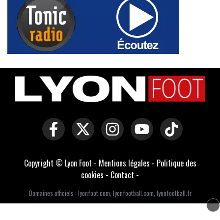
Copyright © Lyon Foot -
Mentions légales
-
Politique des
cookies
-
Contact
-
Domaines officiels :
lyonfoot.com
,
lyonfootball.com
,
lyonfootball.fr
Développé par Everlats