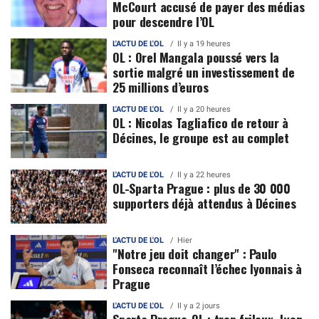
McCourt accusé de payer des médias
pour descendre l’OL
L'ACTU DE L'OL
Il y a 19 heures
OL : Orel Mangala poussé vers la
sortie malgré un investissement de
25 millions d’euros
L'ACTU DE L'OL
Il y a 20 heures
OL : Nicolas Tagliafico de retour à
Décines, le groupe est au complet
L'ACTU DE L'OL
Il y a 22 heures
OL-Sparta Prague : plus de 30 000
supporters déjà attendus à Décines
L'ACTU DE L'OL
Hier
"Notre jeu doit changer" : Paulo
Fonseca reconnaît l’échec lyonnais à
Prague
L'ACTU DE L'OL
Il y a 2 jours