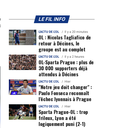
n
LE FIL INFO
6
L'ACTU DE L'OL
Il y a 20 minutes
OL : Nicolas Tagliafico de
retour à Décines, le
groupe est au complet
L'ACTU DE L'OL
Il y a 2 heures
OL-Sparta Prague : plus de
30 000 supporters déjà
attendus à Décines
L'ACTU DE L'OL
Hier
"Notre jeu doit changer" :
Paulo Fonseca reconnaît
l’échec lyonnais à Prague
L'ACTU DE L'OL
Hier
Sparta Prague-OL : trop
frileux, Lyon a été
logiquement puni (2-1)