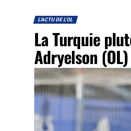
L'ACTU DE L'OL
La Turquie plut
Adryelson (OL)