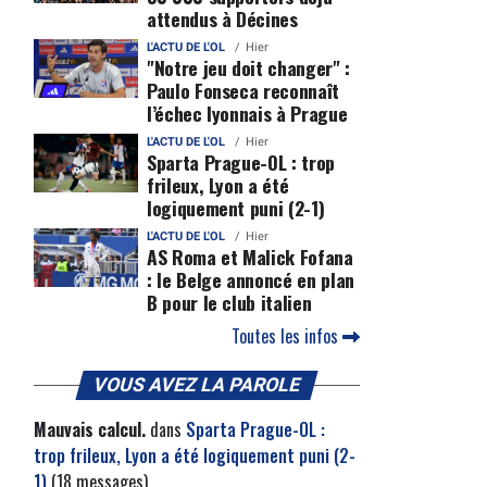
attendus à Décines
L'ACTU DE L'OL
Hier
"Notre jeu doit changer" :
Paulo Fonseca reconnaît
l’échec lyonnais à Prague
L'ACTU DE L'OL
Hier
Sparta Prague-OL : trop
frileux, Lyon a été
logiquement puni (2-1)
L'ACTU DE L'OL
Hier
AS Roma et Malick Fofana
: le Belge annoncé en plan
B pour le club italien
Toutes les infos
VOUS AVEZ LA PAROLE
Mauvais calcul.
dans
Sparta Prague-OL :
trop frileux, Lyon a été logiquement puni (2-
1)
(18 messages)