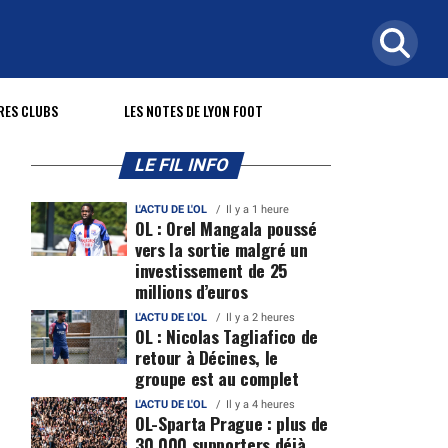
RES CLUBS
LES NOTES DE LYON FOOT
LE FIL INFO
L'ACTU DE L'OL
Il y a 1 heure
OL : Orel Mangala poussé
vers la sortie malgré un
investissement de 25
millions d’euros
L'ACTU DE L'OL
Il y a 2 heures
OL : Nicolas Tagliafico de
retour à Décines, le
groupe est au complet
L'ACTU DE L'OL
Il y a 4 heures
OL-Sparta Prague : plus de
30 000 supporters déjà