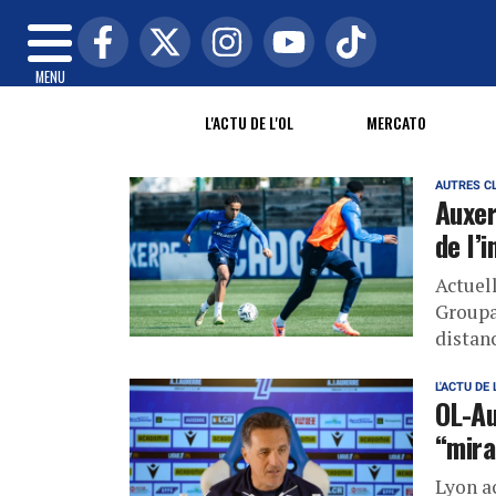
MENU
L'ACTU DE L'OL
MERCATO
AUTRES C
Auxer
de l’i
Actuel
Groupa
distan
L'ACTU DE 
OL-Au
“mira
Lyon a