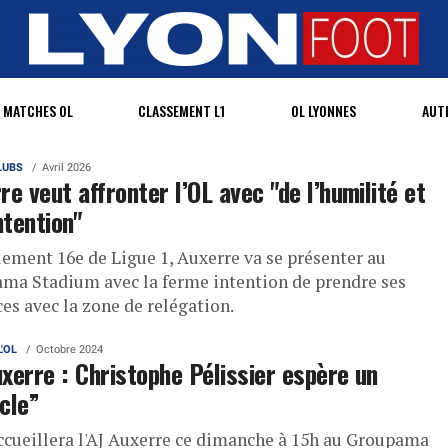
MATCHES OL
CLASSEMENT L1
OL LYONNES
AUT
LUBS
Avril 2026
re veut affronter l’OL avec "de l’humilité et
ntention"
lement 16e de Ligue 1, Auxerre va se présenter au
ma Stadium avec la ferme intention de prendre ses
ces avec la zone de relégation.
L'OL
Octobre 2024
xerre : Christophe Pélissier espère un
cle”
ccueillera l'AJ Auxerre ce dimanche à 15h au Groupama