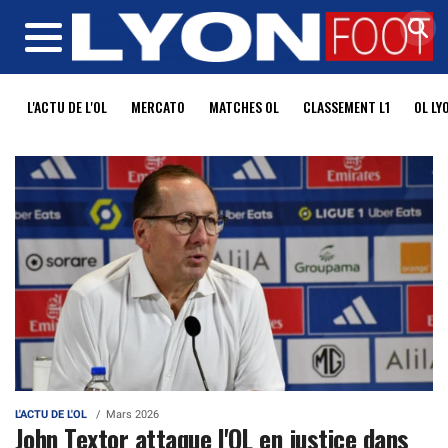
MENU
L'ACTU DE L'OL
MERCATO
MATCHES OL
CLASSEMENT L1
OL LY
L'ACTU DE L'OL
Mars 2026
John Textor attaque l'OL en justice dans