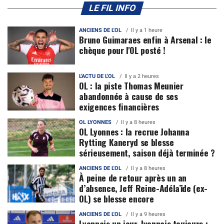
LE FIL INFO
ANCIENS DE L'OL
Il y a 1 heure
Bruno Guimaraes enfin à Arsenal : le
chèque pour l'OL posté !
L'ACTU DE L'OL
Il y a 2 heures
OL : la piste Thomas Meunier
abandonnée à cause de ses
exigences financières
OL LYONNES
Il y a 8 heures
OL Lyonnes : la recrue Johanna
Rytting Kaneryd se blesse
sérieusement, saison déjà terminée ?
ANCIENS DE L'OL
Il y a 8 heures
À peine de retour après un an
d’absence, Jeff Reine-Adélaïde (ex-
OL) se blesse encore
ANCIENS DE L'OL
Il y a 9 heures
Lyonnais un jour, lyonnais toujours :