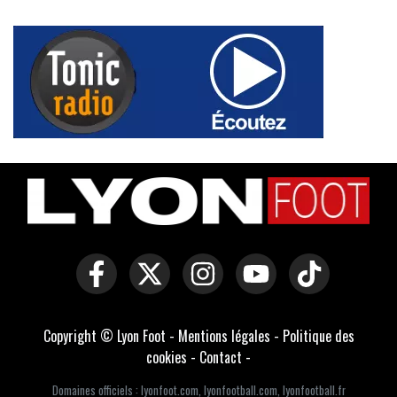
Copyright © Lyon Foot -
Mentions légales
-
Politique des
cookies
-
Contact
-
Domaines officiels :
lyonfoot.com
,
lyonfootball.com
,
lyonfootball.fr