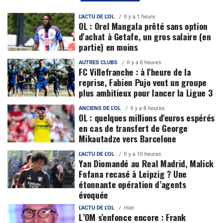
L'ACTU DE L'OL
Il y a 1 heure
OL : Orel Mangala prêté sans option
d'achat à Getafe, un gros salaire (en
partie) en moins
AUTRES CLUBS
Il y a 8 heures
FC Villefranche : à l'heure de la
reprise, Fabien Pujo veut un groupe
plus ambitieux pour lancer la Ligue 3
ANCIENS DE L'OL
Il y a 8 heures
OL : quelques millions d'euros espérés
en cas de transfert de George
Mikautadze vers Barcelone
L'ACTU DE L'OL
Il y a 10 heures
Yan Diomandé au Real Madrid, Malick
Fofana recasé à Leipzig ? Une
étonnante opération d’agents
évoquée
L'ACTU DE L'OL
Hier
L’OM s’enfonce encore : Frank