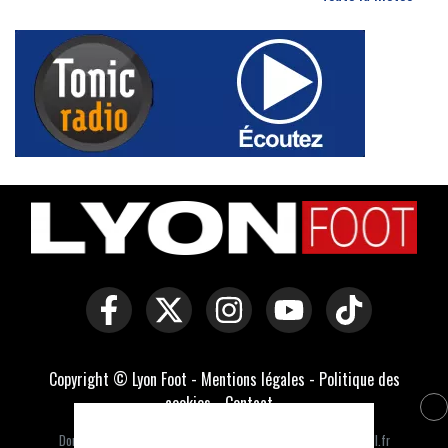
Copyright © Lyon Foot -
Mentions légales
-
Politique des
cookies
-
Contact
-
Domaines officiels :
lyonfoot.com
,
lyonfootball.com
,
lyonfootball.fr