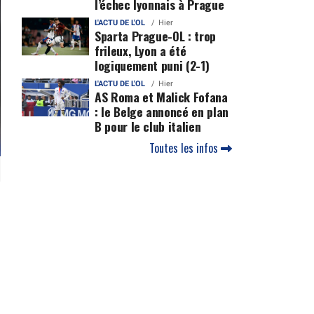
l’échec lyonnais à Prague
L'ACTU DE L'OL
Hier
Sparta Prague-OL : trop
frileux, Lyon a été
logiquement puni (2-1)
L'ACTU DE L'OL
Hier
AS Roma et Malick Fofana
: le Belge annoncé en plan
B pour le club italien
Toutes les infos