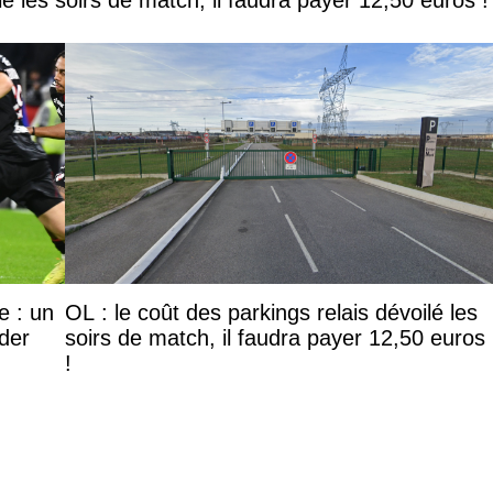
lé les soirs de match, il faudra payer 12,50 euros !
e : un
OL : le coût des parkings relais dévoilé les
ider
soirs de match, il faudra payer 12,50 euros
!