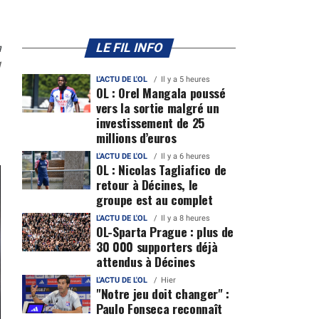
n
LE FIL INFO
1
L'ACTU DE L'OL
Il y a 5 heures
OL : Orel Mangala poussé
vers la sortie malgré un
investissement de 25
millions d’euros
L'ACTU DE L'OL
Il y a 6 heures
OL : Nicolas Tagliafico de
retour à Décines, le
groupe est au complet
L'ACTU DE L'OL
Il y a 8 heures
OL-Sparta Prague : plus de
30 000 supporters déjà
attendus à Décines
L'ACTU DE L'OL
Hier
"Notre jeu doit changer" :
Paulo Fonseca reconnaît