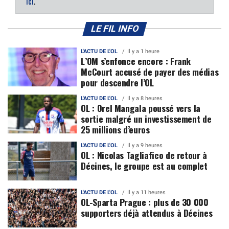
ici
.
LE FIL INFO
L'ACTU DE L'OL
Il y a 1 heure
L’OM s’enfonce encore : Frank
McCourt accusé de payer des médias
pour descendre l’OL
L'ACTU DE L'OL
Il y a 8 heures
OL : Orel Mangala poussé vers la
sortie malgré un investissement de
25 millions d’euros
L'ACTU DE L'OL
Il y a 9 heures
OL : Nicolas Tagliafico de retour à
Décines, le groupe est au complet
L'ACTU DE L'OL
Il y a 11 heures
OL-Sparta Prague : plus de 30 000
supporters déjà attendus à Décines