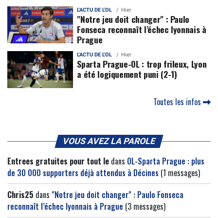
L'ACTU DE L'OL
Hier
"Notre jeu doit changer" : Paulo
Fonseca reconnaît l’échec lyonnais à
Prague
L'ACTU DE L'OL
Hier
Sparta Prague-OL : trop frileux, Lyon
a été logiquement puni (2-1)
Toutes les infos
VOUS AVEZ LA PAROLE
Entrees gratuites pour tout le
dans
OL-Sparta Prague : plus
de 30 000 supporters déjà attendus à Décines
(1 messages)
Chris25
dans
"Notre jeu doit changer" : Paulo Fonseca
reconnaît l’échec lyonnais à Prague
(3 messages)