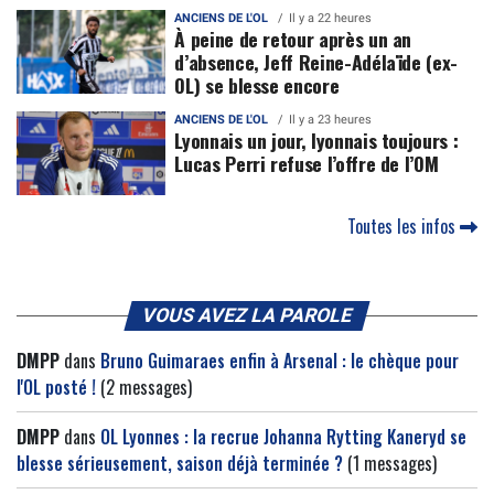
ANCIENS DE L'OL
Il y a 22 heures
À peine de retour après un an
d’absence, Jeff Reine-Adélaïde (ex-
OL) se blesse encore
ANCIENS DE L'OL
Il y a 23 heures
Lyonnais un jour, lyonnais toujours :
Lucas Perri refuse l’offre de l’OM
Toutes les infos
VOUS AVEZ LA PAROLE
DMPP
dans
Bruno Guimaraes enfin à Arsenal : le chèque pour
l'OL posté !
(2 messages)
DMPP
dans
OL Lyonnes : la recrue Johanna Rytting Kaneryd se
blesse sérieusement, saison déjà terminée ?
(1 messages)