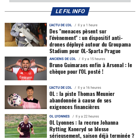
LE FIL INFO
L'ACTU DE L'OL
Il y a 1 heure
Des "menaces pèsent sur
l'évènement" : un dispositif anti-
drones déployé autour du Groupama
Stadium pour OL-Sparta Prague
ANCIENS DE L'OL
Il y a 15 heures
Bruno Guimaraes enfin à Arsenal : le
chèque pour l'OL posté !
L'ACTU DE L'OL
Il y a 16 heures
OL : la piste Thomas Meunier
abandonnée à cause de ses
exigences financières
OL LYONNES
Il y a 22 heures
OL Lyonnes : la recrue Johanna
Rytting Kaneryd se blesse
sérieusement, saison déjà terminée ?