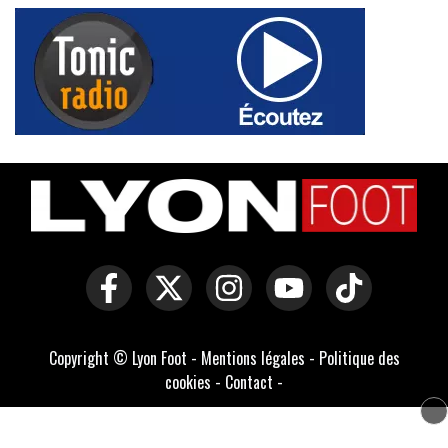
Copyright © Lyon Foot -
Mentions légales
-
Politique des
cookies
-
Contact
-
Domaines officiels :
lyonfoot.com
,
lyonfootball.com
,
lyonfootball.fr