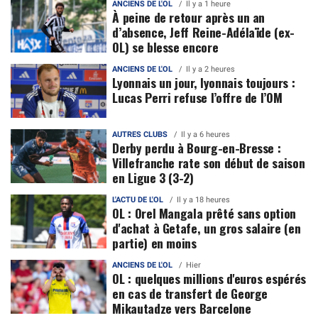
ANCIENS DE L'OL
Il y a 1 heure
À peine de retour après un an
d’absence, Jeff Reine-Adélaïde (ex-
OL) se blesse encore
ANCIENS DE L'OL
Il y a 2 heures
Lyonnais un jour, lyonnais toujours :
Lucas Perri refuse l’offre de l’OM
AUTRES CLUBS
Il y a 6 heures
Derby perdu à Bourg-en-Bresse :
Villefranche rate son début de saison
en Ligue 3 (3-2)
L'ACTU DE L'OL
Il y a 18 heures
OL : Orel Mangala prêté sans option
d'achat à Getafe, un gros salaire (en
partie) en moins
ANCIENS DE L'OL
Hier
OL : quelques millions d'euros espérés
en cas de transfert de George
Mikautadze vers Barcelone