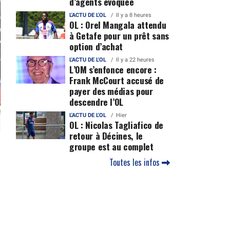
d’agents évoquée
L'ACTU DE L'OL
Il y a 8 heures
OL : Orel Mangala attendu
à Getafe pour un prêt sans
option d’achat
L'ACTU DE L'OL
Il y a 22 heures
L’OM s’enfonce encore :
Frank McCourt accusé de
payer des médias pour
descendre l’OL
L'ACTU DE L'OL
Hier
OL : Nicolas Tagliafico de
retour à Décines, le
groupe est au complet
Toutes les infos