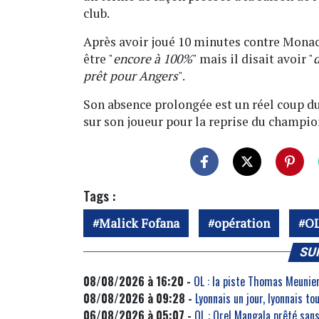
club.
Après avoir joué 10 minutes contre Monac
être "
encore à 100%
" mais il disait avoir "
d
prêt pour Angers
".
Son absence prolongée est un réel coup d
sur son joueur pour la reprise du champio
Tags :
Malick Fofana
opération
O
SU
08/08/2026 à 16:20 -
OL : la piste Thomas Meunie
08/08/2026 à 09:28 -
Lyonnais un jour, lyonnais to
06/08/2026 à 05:07 -
OL : Orel Mangala prêté sans