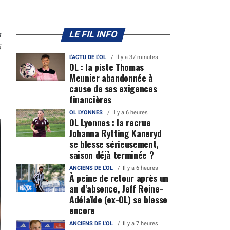
n
LE FIL INFO
5
L'ACTU DE L'OL
Il y a 37 minutes
OL : la piste Thomas
Meunier abandonnée à
cause de ses exigences
financières
OL LYONNES
Il y a 6 heures
OL Lyonnes : la recrue
Johanna Rytting Kaneryd
se blesse sérieusement,
saison déjà terminée ?
ANCIENS DE L'OL
Il y a 6 heures
À peine de retour après un
an d’absence, Jeff Reine-
Adélaïde (ex-OL) se blesse
encore
ANCIENS DE L'OL
Il y a 7 heures