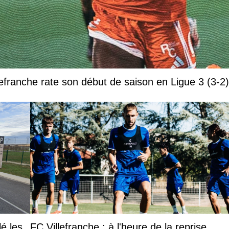
efranche rate son début de saison en Ligue 3 (3-2)
lé les
FC Villefranche : à l'heure de la reprise,