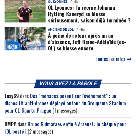
OL LYONNES
Hier
OL Lyonnes : la recrue Johanna
Rytting Kaneryd se blesse
sérieusement, saison déjà terminée ?
ANCIENS DE L'OL
Hier
À peine de retour après un an
d’absence, Jeff Reine-Adélaïde (ex-
OL) se blesse encore
Toutes les infos
VOUS AVEZ LA PAROLE
foxy69
dans
Des "menaces pèsent sur l'évènement" : un
dispositif anti-drones déployé autour du Groupama Stadium
pour OL-Sparta Prague
(1 messages)
DMPP
dans
Bruno Guimaraes enfin à Arsenal : le chèque pour
l'OL posté !
(2 messages)