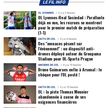
LE FIL INFO
OL LYONNES
Il y a 2 heures
OL Lyonnes-Real Sociedad : Paralluelo
déjà en vue, les recrues se montrent
pour le premier match de préparation
(1-1)
L'ACTU DE L'OL
Il y a 4 heures
Des "menaces pèsent sur
l'évènement" : un dispositif anti-
drones déployé autour du Groupama
Stadium pour OL-Sparta Prague
ANCIENS DE L'OL
Il y a 19 heures
Bruno Guimaraes enfin à Arsenal : le
chèque pour l'OL posté !
L'ACTU DE L'OL
Il y a 19 heures
OL : la piste Thomas Meunier
abandonnée à cause de ses
exigences financières