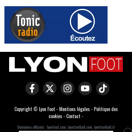
Copyright © Lyon Foot -
Mentions légales
-
Politique des
cookies
-
Contact
-
Domaines officiels :
lyonfoot.com
,
lyonfootball.com
,
lyonfootball.fr