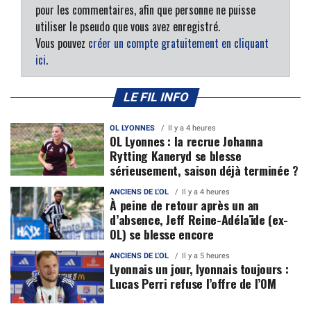
pour les commentaires, afin que personne ne puisse
utiliser le pseudo que vous avez enregistré.
Vous pouvez
créer un compte gratuitement en cliquant
ici
.
LE FIL INFO
OL LYONNES
Il y a 4 heures
OL Lyonnes : la recrue Johanna
Rytting Kaneryd se blesse
sérieusement, saison déjà terminée ?
ANCIENS DE L'OL
Il y a 4 heures
À peine de retour après un an
d’absence, Jeff Reine-Adélaïde (ex-
OL) se blesse encore
ANCIENS DE L'OL
Il y a 5 heures
Lyonnais un jour, lyonnais toujours :
Lucas Perri refuse l’offre de l’OM