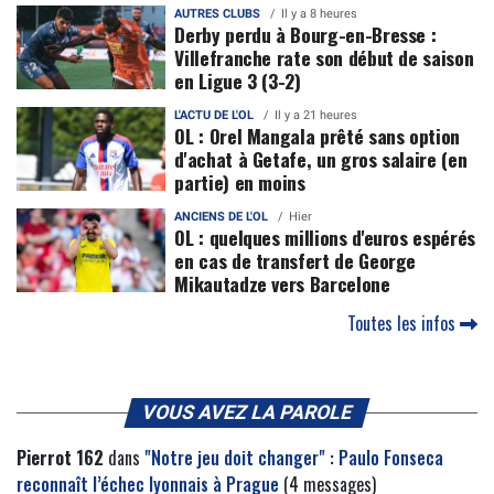
AUTRES CLUBS
Il y a 8 heures
Derby perdu à Bourg-en-Bresse :
Villefranche rate son début de saison
en Ligue 3 (3-2)
L'ACTU DE L'OL
Il y a 21 heures
OL : Orel Mangala prêté sans option
d'achat à Getafe, un gros salaire (en
partie) en moins
ANCIENS DE L'OL
Hier
OL : quelques millions d'euros espérés
en cas de transfert de George
Mikautadze vers Barcelone
Toutes les infos
VOUS AVEZ LA PAROLE
Pierrot 162
dans
"Notre jeu doit changer" : Paulo Fonseca
reconnaît l’échec lyonnais à Prague
(4 messages)