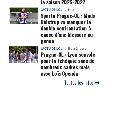
la saison 2026-2027
L'ACTU DE L'OL
Hier
Sparta Prague-OL : Mads
Bidstrup va manquer la
double confrontation à
cause d’une blessure au
genou
L'ACTU DE L'OL
Il y a 2 jours
Prague-OL : Lyon s'envole
pour la Tchéquie sans de
nombreux cadres mais
avec Loïs Openda
Toutes les infos