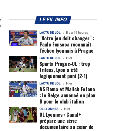
n
LE FIL INFO
2
L'ACTU DE L'OL
Il y a 19 heures
"Notre jeu doit changer" :
Paulo Fonseca reconnaît
l’échec lyonnais à Prague
L'ACTU DE L'OL
Hier
Sparta Prague-OL : trop
frileux, Lyon a été
logiquement puni (2-1)
L'ACTU DE L'OL
Hier
AS Roma et Malick Fofana
: le Belge annoncé en plan
B pour le club italien
OL LYONNES
Hier
OL Lyonnes : Canal+
prépare une série
documentaire au cœur de