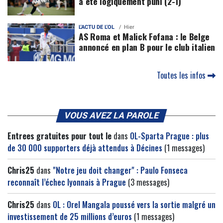
a été logiquement puni (2-1)
L'ACTU DE L'OL
Hier
AS Roma et Malick Fofana : le Belge
annoncé en plan B pour le club italien
Toutes les infos
VOUS AVEZ LA PAROLE
Entrees gratuites pour tout le
dans
OL-Sparta Prague : plus
de 30 000 supporters déjà attendus à Décines
(1 messages)
Chris25
dans
"Notre jeu doit changer" : Paulo Fonseca
reconnaît l’échec lyonnais à Prague
(3 messages)
Chris25
dans
OL : Orel Mangala poussé vers la sortie malgré un
investissement de 25 millions d’euros
(1 messages)