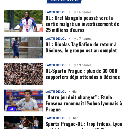
L'ACTU DE L'OL
Il y a 6 heures
OL : Orel Mangala poussé vers la
sortie malgré un investissement de
25 millions d’euros
L'ACTU DE L'OL
Il y a 7 heures
OL : Nicolas Tagliafico de retour à
Décines, le groupe est au complet
L'ACTU DE L'OL
Il y a 9 heures
OL-Sparta Prague : plus de 30 000
supporters déjà attendus à Décines
L'ACTU DE L'OL
Hier
"Notre jeu doit changer" : Paulo
Fonseca reconnaît l’échec lyonnais à
Prague
L'ACTU DE L'OL
Hier
Sparta Prague-OL : trop frileux, Lyon