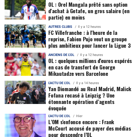
OL : Orel Mangala prêté sans option
d'achat à Getafe, un gros salaire (en
partie) en moins
AUTRES CLUBS
Il y a 12 heures
FC Villefranche : à l'heure de la
reprise, Fabien Pujo veut un groupe
plus ambitieux pour lancer la Ligue 3
ANCIENS DE L'OL
Il y a 12 heures
OL : quelques millions d'euros espérés
en cas de transfert de George
Mikautadze vers Barcelone
L'ACTU DE L'OL
Il y a 14 heures
Yan Diomandé au Real Madrid, Malick
Fofana recasé à Leipzig ? Une
étonnante opération d’agents
évoquée
L'ACTU DE L'OL
Hier
L’OM s’enfonce encore : Frank
McCourt accusé de payer des médias
pour descendre l’OL