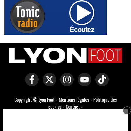
Copyright © Lyon Foot -
Mentions légales
-
Politique des
cookies
-
Contact
-
Domaines officiels :
lyonfoot.com
,
lyonfootball.com
,
lyonfootball.fr
Développé par Everlats