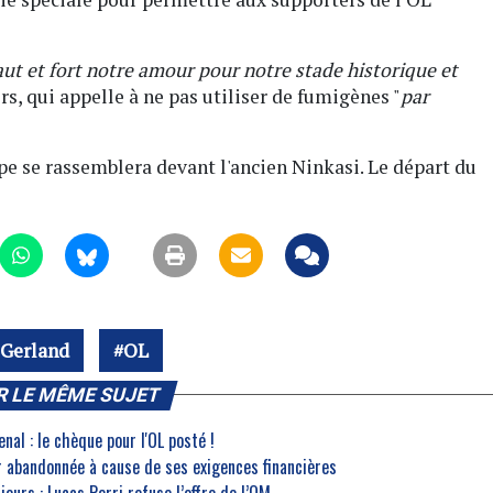
t et fort notre amour pour notre stade historique et
rs, qui appelle à ne pas utiliser de fumigènes "
par
pe se rassemblera devant l'ancien Ninkasi. Le départ du
 Gerland
OL
R LE MÊME SUJET
nal : le chèque pour l'OL posté !
r abandonnée à cause de ses exigences financières
ujours : Lucas Perri refuse l’offre de l’OM