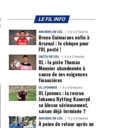
n
LE FIL INFO
5
ANCIENS DE L'OL
Il y a 2 heures
Bruno Guimaraes enfin à
Arsenal : le chèque pour
l'OL posté !
L'ACTU DE L'OL
Il y a 2 heures
OL : la piste Thomas
Meunier abandonnée à
cause de ses exigences
financières
OL LYONNES
Il y a 8 heures
OL Lyonnes : la recrue
Johanna Rytting Kaneryd
se blesse sérieusement,
saison déjà terminée ?
ANCIENS DE L'OL
Il y a 9 heures
À peine de retour après un