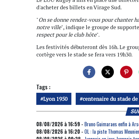
d'acheter des billets en Virage Sud.
"
On se donne rendez-vous pour chanter hau
notre ville
", indique le groupe de supporte
respect pour le club hôte
".
Les festivités débuteront dès 16h. Le grou
cortège vers le stade se fera vers 19h30.
Tags :
Lyon 1950
centenaire du stade de
SU
08/08/2026 à 16:59 -
Bruno Guimaraes enfin à Arse
08/08/2026 à 16:20 -
OL : la piste Thomas Meunie
08/08/2026 à 09:28 -
Lyonnais un jour, lyonnais to