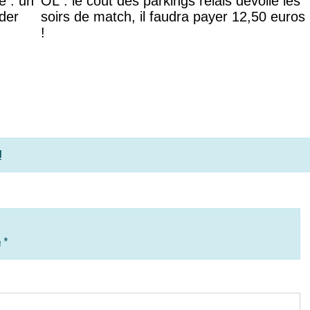
e : un
OL : le coût des parkings relais dévoilé les
ider
soirs de match, il faudra payer 12,50 euros
!
!
e
*