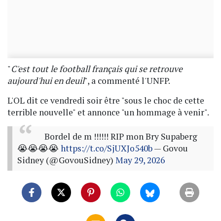
"
C'est tout le football français qui se retrouve
aujourd'hui en deuil
", a commenté l'UNFP.
L'OL dit ce vendredi soir être "sous le choc de cette
terrible nouvelle" et annonce "un hommage à venir".
Bordel de m !!!!!! RIP mon Bry Supaberg
😭😭😭😭
https://t.co/SjUXJo540b
— Govou
Sidney (@GovouSidney)
May 29, 2026