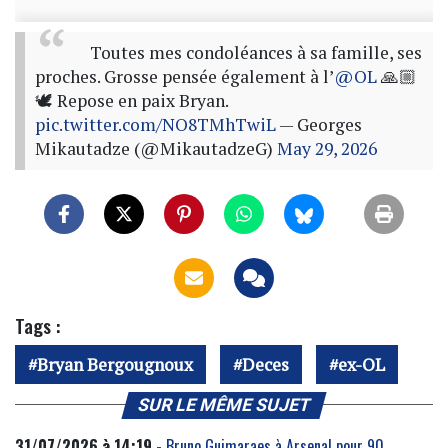
Toutes mes condoléances à sa famille, ses
proches. Grosse pensée également à l’
@OL
🙏🏼
🕊️ Repose en paix Bryan.
pic.twitter.com/NO8TMhTwiL
— Georges
Mikautadze (@MikautadzeG)
May 29, 2026
Tags :
Bryan Bergougnoux
Deces
ex-OL
SUR LE MÊME SUJET
31/07/2026 à 14:19 -
Bruno Guimaraes à Arsenal pour 90