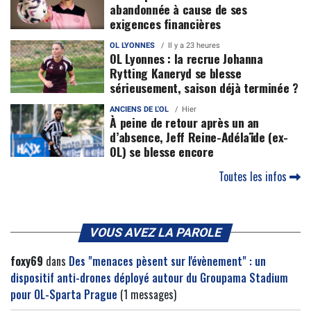
abandonnée à cause de ses
exigences financières
OL LYONNES
Il y a 23 heures
OL Lyonnes : la recrue Johanna
Rytting Kaneryd se blesse
sérieusement, saison déjà terminée ?
ANCIENS DE L'OL
Hier
À peine de retour après un an
d’absence, Jeff Reine-Adélaïde (ex-
OL) se blesse encore
Toutes les infos
VOUS AVEZ LA PAROLE
foxy69
dans
Des "menaces pèsent sur l'évènement" : un
dispositif anti-drones déployé autour du Groupama Stadium
pour OL-Sparta Prague
(1 messages)