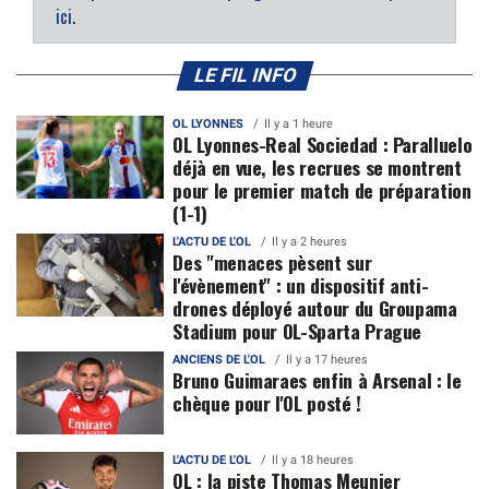
ici
.
LE FIL INFO
OL LYONNES
Il y a 1 heure
OL Lyonnes-Real Sociedad : Paralluelo
déjà en vue, les recrues se montrent
pour le premier match de préparation
(1-1)
L'ACTU DE L'OL
Il y a 2 heures
Des "menaces pèsent sur
l'évènement" : un dispositif anti-
drones déployé autour du Groupama
Stadium pour OL-Sparta Prague
ANCIENS DE L'OL
Il y a 17 heures
Bruno Guimaraes enfin à Arsenal : le
chèque pour l'OL posté !
L'ACTU DE L'OL
Il y a 18 heures
OL : la piste Thomas Meunier