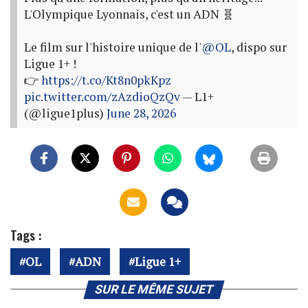
L'Olympique Lyonnais, c'est un ADN 🧬
Le film sur l'histoire unique de l'
@OL
, dispo sur
Ligue 1+ !
👉
https://t.co/Kt8n0pkKpz
pic.twitter.com/zAzdioQzQv
— L1+
(@ligue1plus)
June 28, 2026
Tags :
OL
ADN
Ligue 1+
SUR LE MÊME SUJET