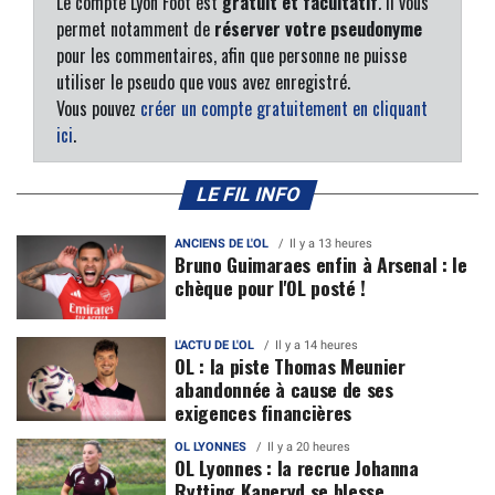
Le compte Lyon Foot est
gratuit et facultatif
. Il vous
permet notamment de
réserver votre pseudonyme
pour les commentaires, afin que personne ne puisse
utiliser le pseudo que vous avez enregistré.
Vous pouvez
créer un compte gratuitement en cliquant
ici
.
LE FIL INFO
ANCIENS DE L'OL
Il y a 13 heures
Bruno Guimaraes enfin à Arsenal : le
chèque pour l'OL posté !
L'ACTU DE L'OL
Il y a 14 heures
OL : la piste Thomas Meunier
abandonnée à cause de ses
exigences financières
OL LYONNES
Il y a 20 heures
OL Lyonnes : la recrue Johanna
Rytting Kaneryd se blesse