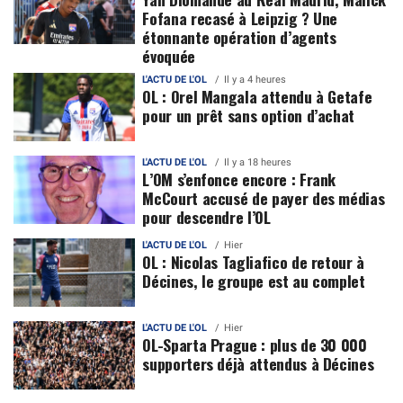
Fofana recasé à Leipzig ? Une
étonnante opération d’agents
évoquée
L'ACTU DE L'OL
Il y a 4 heures
OL : Orel Mangala attendu à Getafe
pour un prêt sans option d’achat
L'ACTU DE L'OL
Il y a 18 heures
L’OM s’enfonce encore : Frank
McCourt accusé de payer des médias
pour descendre l’OL
L'ACTU DE L'OL
Hier
OL : Nicolas Tagliafico de retour à
Décines, le groupe est au complet
L'ACTU DE L'OL
Hier
OL-Sparta Prague : plus de 30 000
supporters déjà attendus à Décines