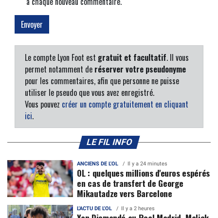
à chaque nouveau commentaire.
Le compte Lyon Foot est
gratuit et facultatif
. Il vous
permet notamment de
réserver votre pseudonyme
pour les commentaires, afin que personne ne puisse
utiliser le pseudo que vous avez enregistré.
Vous pouvez
créer un compte gratuitement en cliquant
ici
.
LE FIL INFO
ANCIENS DE L'OL
Il y a 24 minutes
OL : quelques millions d'euros espérés
en cas de transfert de George
Mikautadze vers Barcelone
L'ACTU DE L'OL
Il y a 2 heures
Yan Diomandé au Real Madrid, Malick