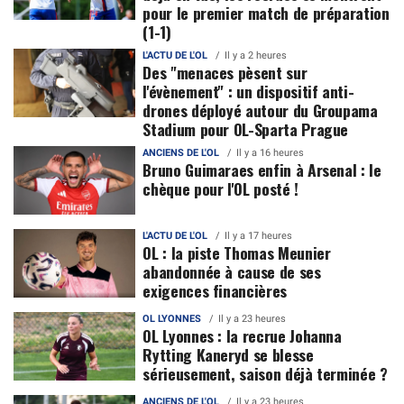
pour le premier match de préparation
(1-1)
L'ACTU DE L'OL
Il y a 2 heures
Des "menaces pèsent sur
l'évènement" : un dispositif anti-
drones déployé autour du Groupama
Stadium pour OL-Sparta Prague
ANCIENS DE L'OL
Il y a 16 heures
Bruno Guimaraes enfin à Arsenal : le
chèque pour l'OL posté !
L'ACTU DE L'OL
Il y a 17 heures
OL : la piste Thomas Meunier
abandonnée à cause de ses
exigences financières
OL LYONNES
Il y a 23 heures
OL Lyonnes : la recrue Johanna
Rytting Kaneryd se blesse
sérieusement, saison déjà terminée ?
ANCIENS DE L'OL
Il y a 23 heures