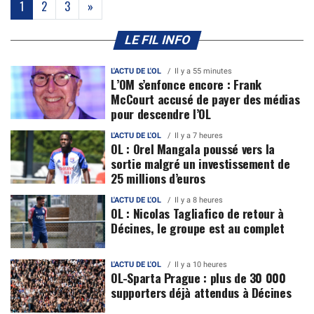
(current)
1
2
3
»
LE FIL INFO
L'ACTU DE L'OL
Il y a 55 minutes
L’OM s’enfonce encore : Frank
McCourt accusé de payer des médias
pour descendre l’OL
L'ACTU DE L'OL
Il y a 7 heures
OL : Orel Mangala poussé vers la
sortie malgré un investissement de
25 millions d’euros
L'ACTU DE L'OL
Il y a 8 heures
OL : Nicolas Tagliafico de retour à
Décines, le groupe est au complet
L'ACTU DE L'OL
Il y a 10 heures
OL-Sparta Prague : plus de 30 000
supporters déjà attendus à Décines