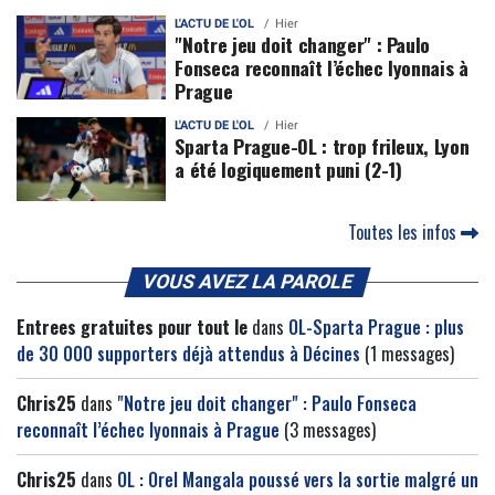
L'ACTU DE L'OL
Hier
"Notre jeu doit changer" : Paulo
Fonseca reconnaît l’échec lyonnais à
Prague
L'ACTU DE L'OL
Hier
Sparta Prague-OL : trop frileux, Lyon
a été logiquement puni (2-1)
Toutes les infos
VOUS AVEZ LA PAROLE
Entrees gratuites pour tout le
dans
OL-Sparta Prague : plus
de 30 000 supporters déjà attendus à Décines
(1 messages)
Chris25
dans
"Notre jeu doit changer" : Paulo Fonseca
reconnaît l’échec lyonnais à Prague
(3 messages)
Chris25
dans
OL : Orel Mangala poussé vers la sortie malgré un