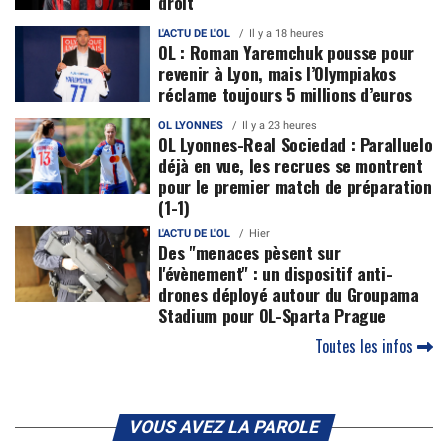
droit
L'ACTU DE L'OL
Il y a 18 heures
OL : Roman Yaremchuk pousse pour
revenir à Lyon, mais l’Olympiakos
réclame toujours 5 millions d’euros
OL LYONNES
Il y a 23 heures
OL Lyonnes-Real Sociedad : Paralluelo
déjà en vue, les recrues se montrent
pour le premier match de préparation
(1-1)
L'ACTU DE L'OL
Hier
Des "menaces pèsent sur
l'évènement" : un dispositif anti-
drones déployé autour du Groupama
Stadium pour OL-Sparta Prague
Toutes les infos
VOUS AVEZ LA PAROLE