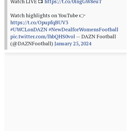
Watch LIVE 📺
https://t.co/0lngGW8euT
Watch highlights on YouTube 👉
https://t.co/OpupfqBUV3
#UWCLonDAZN
#NewDealforWomensFootball
pic.twitter.com/lhbQHS0vol
— DAZN Football
(@DAZNFootball)
January 25, 2024