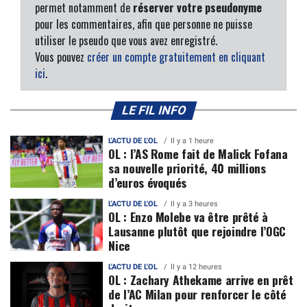
permet notamment de
réserver votre pseudonyme
pour les commentaires, afin que personne ne puisse
utiliser le pseudo que vous avez enregistré.
Vous pouvez
créer un compte gratuitement en cliquant
ici
.
LE FIL INFO
L'ACTU DE L'OL
Il y a 1 heure
OL : l’AS Rome fait de Malick Fofana
sa nouvelle priorité, 40 millions
d’euros évoqués
L'ACTU DE L'OL
Il y a 3 heures
OL : Enzo Molebe va être prêté à
Lausanne plutôt que rejoindre l’OGC
Nice
L'ACTU DE L'OL
Il y a 12 heures
OL : Zachary Athekame arrive en prêt
de l’AC Milan pour renforcer le côté