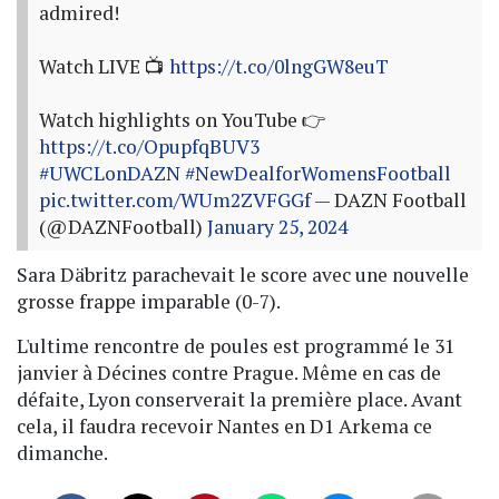
admired!
Watch LIVE 📺
https://t.co/0lngGW8euT
Watch highlights on YouTube 👉
https://t.co/OpupfqBUV3
#UWCLonDAZN
#NewDealforWomensFootball
pic.twitter.com/WUm2ZVFGGf
— DAZN Football
(@DAZNFootball)
January 25, 2024
Sara Däbritz parachevait le score avec une nouvelle
grosse frappe imparable (0-7).
L'ultime rencontre de poules est programmé le 31
janvier à Décines contre Prague. Même en cas de
défaite, Lyon conserverait la première place. Avant
cela, il faudra recevoir Nantes en D1 Arkema ce
dimanche.