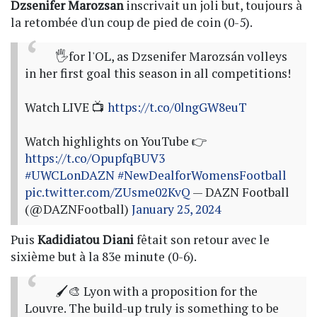
Dzsenifer Marozsan
inscrivait un joli but, toujours à
la retombée d'un coup de pied de coin (0-5).
🖐️for l'OL, as Dzsenifer Marozsán volleys
in her first goal this season in all competitions!
Watch LIVE 📺
https://t.co/0lngGW8euT
Watch highlights on YouTube 👉
https://t.co/OpupfqBUV3
#UWCLonDAZN
#NewDealforWomensFootball
pic.twitter.com/ZUsme02KvQ
— DAZN Football
(@DAZNFootball)
January 25, 2024
Puis
Kadidiatou Diani
fêtait son retour avec le
sixième but à la 83e minute (0-6).
🖌️🎨 Lyon with a proposition for the
Louvre. The build-up truly is something to be