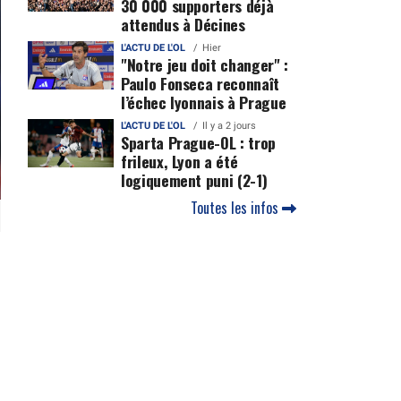
30 000 supporters déjà
attendus à Décines
L'ACTU DE L'OL
Hier
"Notre jeu doit changer" :
Paulo Fonseca reconnaît
l’échec lyonnais à Prague
L'ACTU DE L'OL
Il y a 2 jours
Sparta Prague-OL : trop
frileux, Lyon a été
logiquement puni (2-1)
Toutes les infos