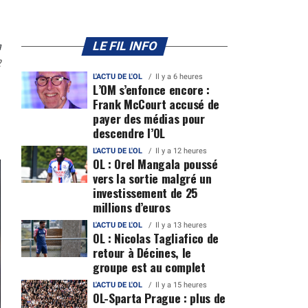
n
LE FIL INFO
2
L'ACTU DE L'OL
Il y a 6 heures
L’OM s’enfonce encore :
Frank McCourt accusé de
payer des médias pour
descendre l’OL
L'ACTU DE L'OL
Il y a 12 heures
OL : Orel Mangala poussé
vers la sortie malgré un
investissement de 25
millions d’euros
L'ACTU DE L'OL
Il y a 13 heures
OL : Nicolas Tagliafico de
retour à Décines, le
groupe est au complet
L'ACTU DE L'OL
Il y a 15 heures
OL-Sparta Prague : plus de