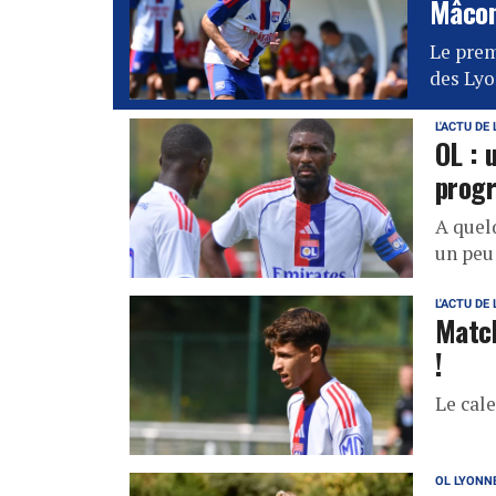
Mâco
Le prem
des Lyo
L'ACTU DE 
OL : 
progr
A quel
un peu
L'ACTU DE 
Match
!
Le cale
OL LYONN