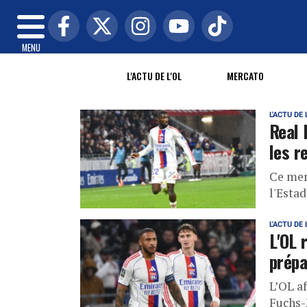
MENU
L'ACTU DE L'OL
MERCATO
L'ACTU DE 
Real 
les r
Ce merc
l'Esta
L'ACTU DE 
L'OL 
prépa
L’OL af
Fuchs-