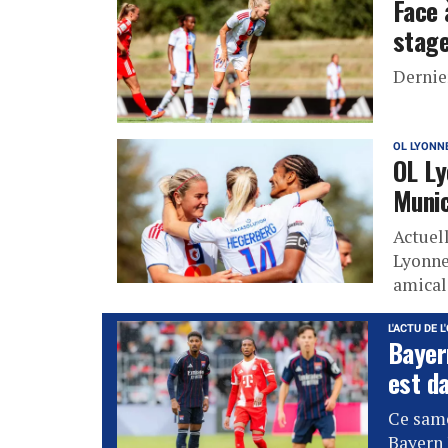
Face 
stage
Dernie
OL LYONN
OL Ly
Munic
Actuel
Lyonne
amical
L'ACTU DE L
Bayer
est d
Ce same
Bayern 