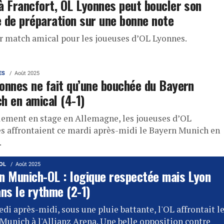
à Francfort, OL Lyonnes peut boucler son
 de préparation sur une bonne note
r match amical pour les joueuses d’OL Lyonnes.
ES
Août 2025
onnes ne fait qu’une bouchée du Bayern
h en amical (4-1)
lement en stage en Allemagne, les joueuses d’OL
s affrontaient ce mardi après-midi le Bayern Munich en
.
'OL
Août 2025
n Munich-OL : logique respectée mais Lyon
ans le rythme (2-1)
di après-midi, sous une pluie battante, l'OL affrontait l
Munich à l'Allianz Arena. Une belle opposition contre