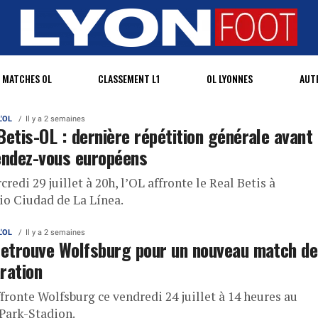
MATCHES OL
CLASSEMENT L1
OL LYONNES
AUT
L'OL
Il y a 2 semaines
Betis-OL : dernière répétition générale avant
endez-vous européens
redi 29 juillet à 20h, l’OL affronte le Real Betis à
dio Ciudad de La Línea.
L'OL
Il y a 2 semaines
retrouve Wolfsburg pour un nouveau match de
ration
fronte Wolfsburg ce vendredi 24 juillet à 14 heures au
Park-Stadion.