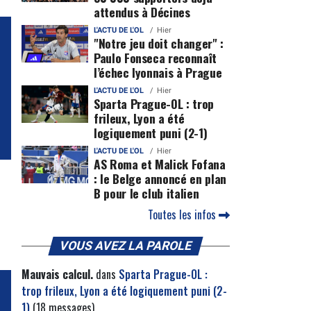
attendus à Décines
L'ACTU DE L'OL
Hier
"Notre jeu doit changer" :
Paulo Fonseca reconnaît
l’échec lyonnais à Prague
L'ACTU DE L'OL
Hier
Sparta Prague-OL : trop
frileux, Lyon a été
logiquement puni (2-1)
L'ACTU DE L'OL
Hier
AS Roma et Malick Fofana
: le Belge annoncé en plan
B pour le club italien
Toutes les infos
VOUS AVEZ LA PAROLE
Mauvais calcul.
dans
Sparta Prague-OL :
trop frileux, Lyon a été logiquement puni (2-
1)
(18 messages)