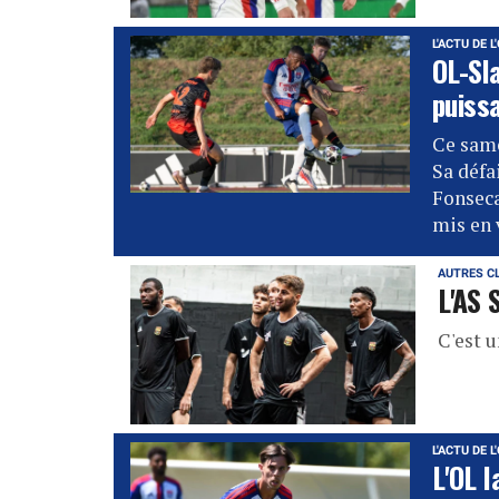
L'ACTU DE L
OL-Sl
puiss
Ce samed
Sa défa
Fonseca
mis en 
AUTRES C
L'AS 
C'est u
L'ACTU DE L
L'OL l