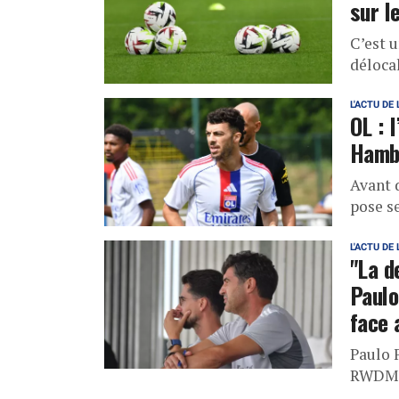
sur l
C’est u
délocal
L'ACTU DE 
OL : 
Hamb
Avant d
pose s
L'ACTU DE 
"La d
Paulo
face
Paulo 
RWDM 