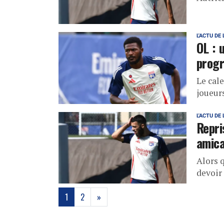
L'ACTU DE 
OL : 
progr
Le cale
joueur
L'ACTU DE 
Repri
amic
Alors q
devoir 
(current)
1
2
»