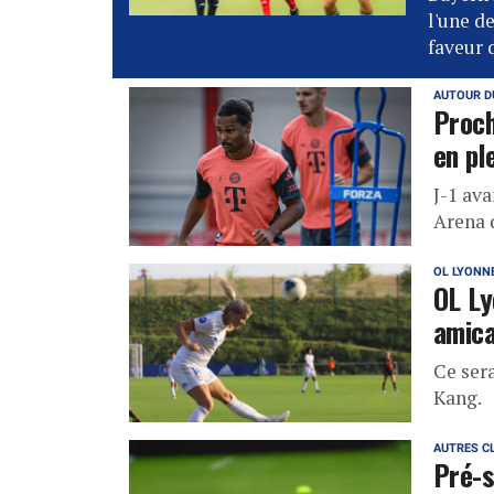
l'une d
faveur 
AUTOUR D
Proch
en pl
J-1 ava
Arena 
OL LYONN
OL Ly
amica
Ce ser
Kang.
AUTRES C
Pré-s