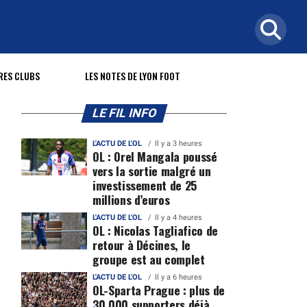
RES CLUBS
LES NOTES DE LYON FOOT
LE FIL INFO
L'ACTU DE L'OL
Il y a 3 heures
OL : Orel Mangala poussé
vers la sortie malgré un
investissement de 25
millions d’euros
L'ACTU DE L'OL
Il y a 4 heures
OL : Nicolas Tagliafico de
retour à Décines, le
groupe est au complet
L'ACTU DE L'OL
Il y a 6 heures
OL-Sparta Prague : plus de
30 000 supporters déjà