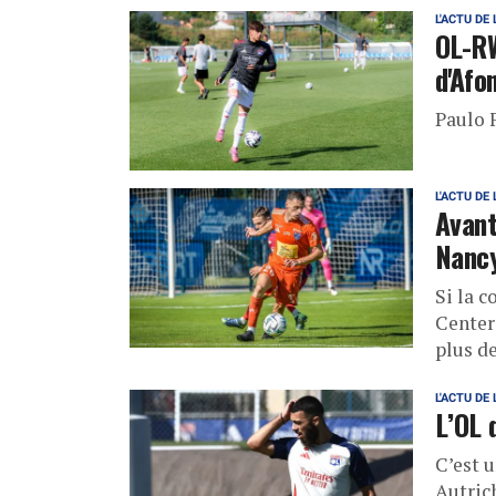
L'ACTU DE 
OL-RW
d'Afo
Paulo F
L'ACTU DE 
Avant
Nancy
Si la 
Center
plus d
L'ACTU DE 
L’OL 
C’est u
Autric