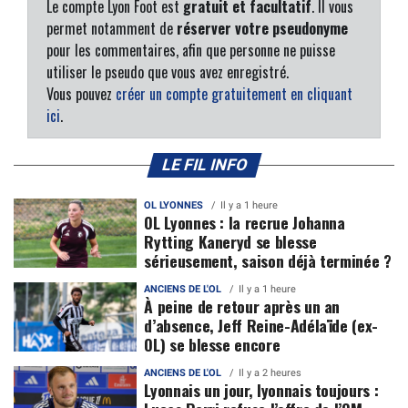
Le compte Lyon Foot est
gratuit et facultatif
. Il vous
permet notamment de
réserver votre pseudonyme
pour les commentaires, afin que personne ne puisse
utiliser le pseudo que vous avez enregistré.
Vous pouvez
créer un compte gratuitement en cliquant
ici
.
LE FIL INFO
OL LYONNES
Il y a 1 heure
OL Lyonnes : la recrue Johanna
Rytting Kaneryd se blesse
sérieusement, saison déjà terminée ?
ANCIENS DE L'OL
Il y a 1 heure
À peine de retour après un an
d’absence, Jeff Reine-Adélaïde (ex-
OL) se blesse encore
ANCIENS DE L'OL
Il y a 2 heures
Lyonnais un jour, lyonnais toujours :