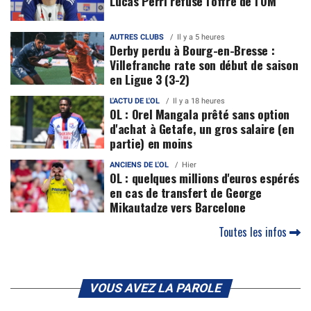
Lucas Perri refuse l’offre de l’OM
AUTRES CLUBS
Il y a 5 heures
Derby perdu à Bourg-en-Bresse :
Villefranche rate son début de saison
en Ligue 3 (3-2)
L'ACTU DE L'OL
Il y a 18 heures
OL : Orel Mangala prêté sans option
d'achat à Getafe, un gros salaire (en
partie) en moins
ANCIENS DE L'OL
Hier
OL : quelques millions d'euros espérés
en cas de transfert de George
Mikautadze vers Barcelone
Toutes les infos
VOUS AVEZ LA PAROLE