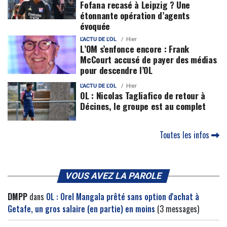
Fofana recasé à Leipzig ? Une
étonnante opération d’agents
évoquée
L'ACTU DE L'OL
Hier
L’OM s’enfonce encore : Frank
McCourt accusé de payer des médias
pour descendre l’OL
L'ACTU DE L'OL
Hier
OL : Nicolas Tagliafico de retour à
Décines, le groupe est au complet
Toutes les infos
VOUS AVEZ LA PAROLE
DMPP
dans
OL : Orel Mangala prêté sans option d'achat à
Getafe, un gros salaire (en partie) en moins
(3 messages)