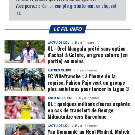
Vous pouvez
créer un compte gratuitement en cliquant
ici
.
LE FIL INFO
L'ACTU DE L'OL
Il y a 1 heure
OL : Orel Mangala prêté sans option
d'achat à Getafe, un gros salaire (en
partie) en moins
AUTRES CLUBS
Il y a 8 heures
FC Villefranche : à l'heure de la
reprise, Fabien Pujo veut un groupe
plus ambitieux pour lancer la Ligue 3
ANCIENS DE L'OL
Il y a 9 heures
OL : quelques millions d'euros espérés
en cas de transfert de George
Mikautadze vers Barcelone
L'ACTU DE L'OL
Il y a 11 heures
Yan Diomandé au Real Madrid, Malick