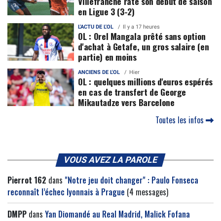
Villefranche rate son début de saison
en Ligue 3 (3-2)
L'ACTU DE L'OL
Il y a 17 heures
OL : Orel Mangala prêté sans option
d'achat à Getafe, un gros salaire (en
partie) en moins
ANCIENS DE L'OL
Hier
OL : quelques millions d'euros espérés
en cas de transfert de George
Mikautadze vers Barcelone
Toutes les infos
VOUS AVEZ LA PAROLE
Pierrot 162
dans
"Notre jeu doit changer" : Paulo Fonseca
reconnaît l’échec lyonnais à Prague
(4 messages)
DMPP
dans
Yan Diomandé au Real Madrid, Malick Fofana