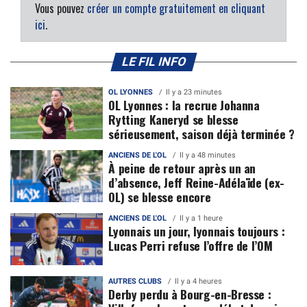
Vous pouvez
créer un compte gratuitement en cliquant
ici
.
LE FIL INFO
OL LYONNES
Il y a 23 minutes
OL Lyonnes : la recrue Johanna
Rytting Kaneryd se blesse
sérieusement, saison déjà terminée ?
ANCIENS DE L'OL
Il y a 48 minutes
À peine de retour après un an
d’absence, Jeff Reine-Adélaïde (ex-
OL) se blesse encore
ANCIENS DE L'OL
Il y a 1 heure
Lyonnais un jour, lyonnais toujours :
Lucas Perri refuse l’offre de l’OM
AUTRES CLUBS
Il y a 4 heures
Derby perdu à Bourg-en-Bresse :