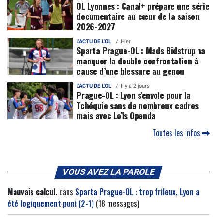
OL Lyonnes : Canal+ prépare une série
documentaire au cœur de la saison
2026-2027
L'ACTU DE L'OL
Hier
Sparta Prague-OL : Mads Bidstrup va
manquer la double confrontation à
cause d’une blessure au genou
L'ACTU DE L'OL
Il y a 2 jours
Prague-OL : Lyon s'envole pour la
Tchéquie sans de nombreux cadres
mais avec Loïs Openda
Toutes les infos
VOUS AVEZ LA PAROLE
Mauvais calcul.
dans
Sparta Prague-OL : trop frileux, Lyon a
été logiquement puni (2-1)
(18 messages)