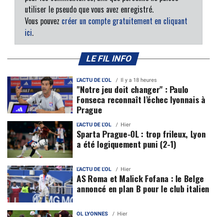
utiliser le pseudo que vous avez enregistré.
Vous pouvez
créer un compte gratuitement en cliquant
ici
.
LE FIL INFO
L'ACTU DE L'OL
Il y a 18 heures
"Notre jeu doit changer" : Paulo
Fonseca reconnaît l’échec lyonnais à
Prague
L'ACTU DE L'OL
Hier
Sparta Prague-OL : trop frileux, Lyon
a été logiquement puni (2-1)
L'ACTU DE L'OL
Hier
AS Roma et Malick Fofana : le Belge
annoncé en plan B pour le club italien
OL LYONNES
Hier